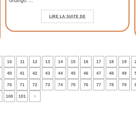
Gnarigo. …
LIRE LA SUITE DE
10
11
12
13
14
15
16
17
18
19
40
41
42
43
44
45
46
47
48
49
70
71
72
73
74
75
76
77
78
79
100
101