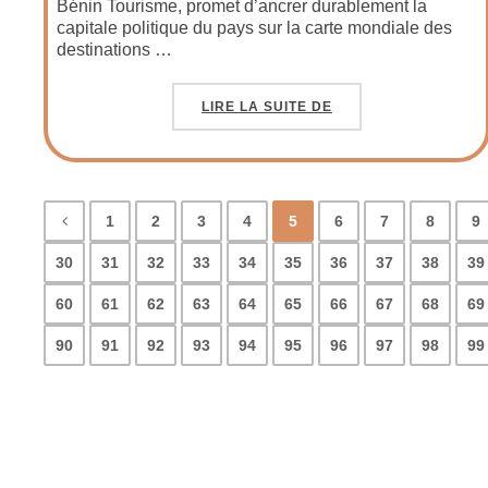
Bénin Tourisme, promet d’ancrer durablement la
capitale politique du pays sur la carte mondiale des
destinations …
LIRE LA SUITE DE
1
2
3
4
5
6
7
8
9
30
31
32
33
34
35
36
37
38
39
60
61
62
63
64
65
66
67
68
69
90
91
92
93
94
95
96
97
98
99