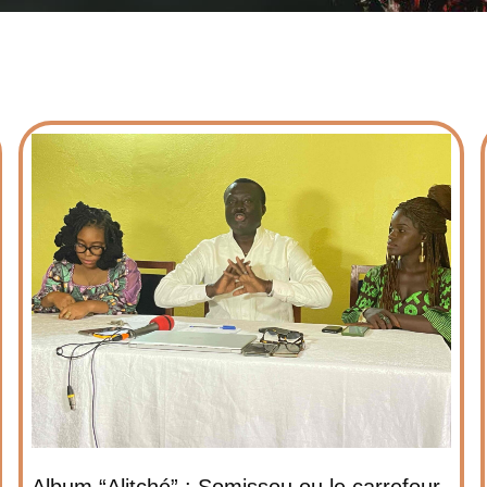
Album “Alitché” : Somissou ou le carrefour