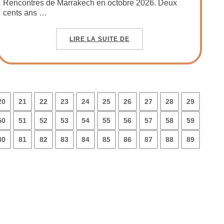
Rencontres de Marrakech en octobre 2026. Deux
cents ans …
LIRE LA SUITE DE
20
21
22
23
24
25
26
27
28
29
50
51
52
53
54
55
56
57
58
59
80
81
82
83
84
85
86
87
88
89