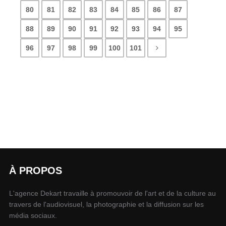
80
81
82
83
84
85
86
87
88
89
90
91
92
93
94
95
96
97
98
99
100
101
À PROPOS
L'agence Dekart travaille à promouvoir de l'art et de la culture au
travers de l'audiovisuel, la photographie et la diffusion sur les
média sociaux.