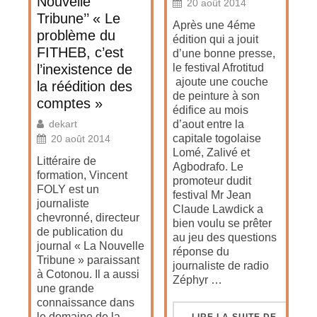
Nouvelle
20 août 2014
Tribune’’ « Le
Après une 4éme
problème du
édition qui a jouit
FITHEB, c’est
d’une bonne presse,
l’inexistence de
le festival Afrotitud
ajoute une couche
la réédition des
de peinture à son
comptes »
édifice au mois
dekart
d’aout entre la
capitale togolaise
20 août 2014
Lomé, Zalivé et
Littéraire de
Agbodrafo. Le
formation, Vincent
promoteur dudit
FOLY est un
festival Mr Jean
journaliste
Claude Lawdick a
chevronné, directeur
bien voulu se prêter
de publication du
au jeu des questions
journal « La Nouvelle
réponse du
Tribune » paraissant
journaliste de radio
à Cotonou. Il a aussi
Zéphyr …
une grande
connaissance dans
le domaine de la