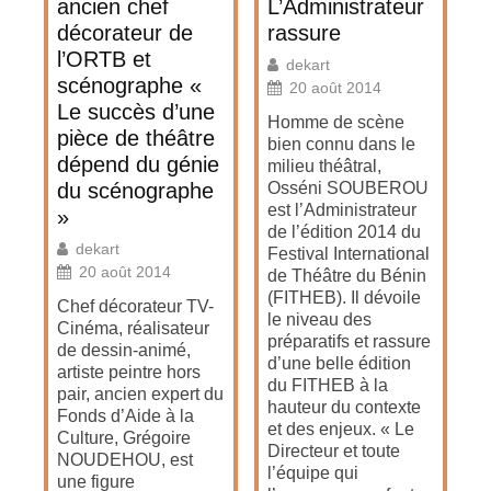
ancien chef
L’Administrateur
décorateur de
rassure
l’ORTB et
dekart
scénographe «
20 août 2014
Le succès d’une
Homme de scène
pièce de théâtre
bien connu dans le
dépend du génie
milieu théâtral,
du scénographe
Osséni SOUBEROU
est l’Administrateur
»
de l’édition 2014 du
dekart
Festival International
20 août 2014
de Théâtre du Bénin
(FITHEB). Il dévoile
Chef décorateur TV-
le niveau des
Cinéma, réalisateur
préparatifs et rassure
de dessin-animé,
d’une belle édition
artiste peintre hors
du FITHEB à la
pair, ancien expert du
hauteur du contexte
Fonds d’Aide à la
et des enjeux. « Le
Culture, Grégoire
Directeur et toute
NOUDEHOU, est
l’équipe qui
une figure