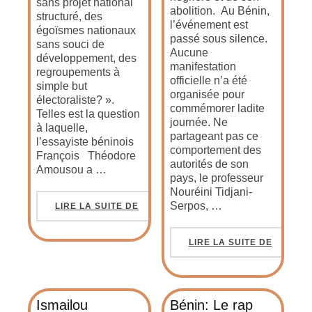
sans projet national
abolition. Au Bénin,
structuré, des
l’événement est
égoïsmes nationaux
passé sous silence.
sans souci de
Aucune
développement, des
manifestation
regroupements à
officielle n’a été
simple but
organisée pour
électoraliste? ».
commémorer ladite
Telles est la question
journée. Ne
à laquelle,
partageant pas ce
l’essayiste béninois
comportement des
François Théodore
autorités de son
Amousou a …
pays, le professeur
Nouréini Tidjani-
Serpos, …
LIRE LA SUITE DE
LIRE LA SUITE DE
Ismailou
Bénin: Le rap