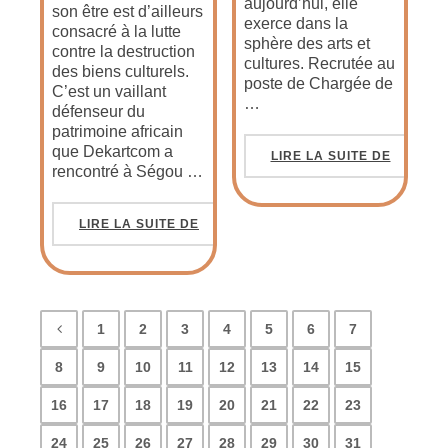
aujourd’hui, elle
son être est d’ailleurs
exerce dans la
consacré à la lutte
sphère des arts et
contre la destruction
cultures. Recrutée au
des biens culturels.
poste de Chargée de
C’est un vaillant
…
défenseur du
patrimoine africain
que Dekartcom a
LIRE LA SUITE DE
rencontré à Ségou …
LIRE LA SUITE DE
1
2
3
4
5
6
7
8
9
10
11
12
13
14
15
16
17
18
19
20
21
22
23
24
25
26
27
28
29
30
31