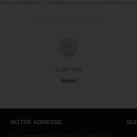
tival sur le Niger 2017 : Salif Keita toujours fort pour enflammer son pu
AUTEUR DE LA PUBLICATION
ÉCRIT PAR
dekart
NOTRE ADRESSE
SU
Nous sommes situés à Cotonou au Bénin avec