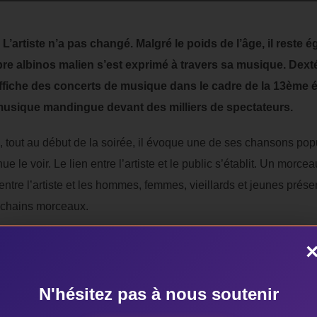
 L’artiste n’a pas changé. Malgré le poids de l’âge, il reste 
èbre albinos malien s’est exprimé à travers sa musique. Dext
ffiche des concerts de musique dans le cadre de la 13ème éd
a musique mandingue devant des milliers de spectateurs.
, tout au début de la soirée, il évoque une de ses chansons popu
le voir. Le lien entre l’artiste et le public s’établit. Un morce
ntre l’artiste et les hommes, femmes, vieillards et jeunes présent
ochains morceaux.
s, plus fortes sont sa cadence, ses pas de danses, ses mouveme
étaient pas du reste. Ils étaient inépuisables.
N'hésitez pas à nous soutenir
n’a pas dérobé à la bonne ambiance. Tous debout, les spectateu