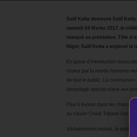
Salif Keita demeure Salif Keita.
samedi 04 février 2017, le cél
marqué sa prestation. Tête d’a
Niger, Salif Keita a explosé l
En guise d’introduction musicale
chœur par la marée humaine venue 
de tout le public. La communion e
davantage spectaculaire aux pr
Plus il évolue dans les chanson
au clavier Cheik Tidiane Seck, n’
Véritablement motivé, le public 