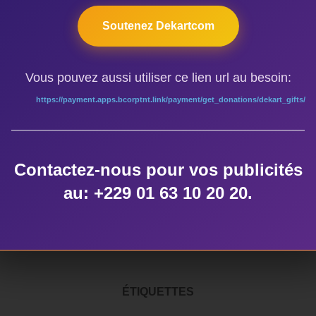
esser à la star des cris de réjouissance, de ravissement extrême
02 heures 21 minutes où, discrètement la vedette quitte la scène
Soutenez Dekartcom
tes et le public.
cle à bout de joie au peuple ségovien. Il n’en fallait pas plus pou
Vous pouvez aussi utiliser ce lien url au besoin:
ival sur le Niger.
https://payment.apps.bcorptnt.link/payment/get_donations/dekart_gifts/
à Ségou
ogramme du Festival sur le Niger
Contactez-nous pour vos publicités
au: +229 01 63 10 20 20.
ÉTIQUETTES