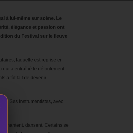
égal à lui-même sur scène. Le
érité, élégance et passion ont
ition du Festival sur le fleuve
laires, laquelle est reprise en
au qui a entraîné le défoulement
s a tôt fait de devenir
nts. Ses instrumentistes, avec
×
rs chantent, dansent. Certains se