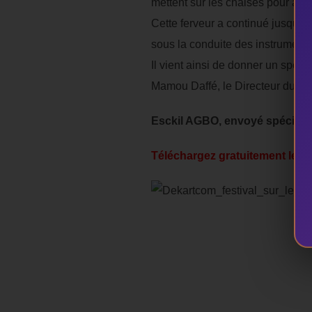
mettent sur les chaises pour adr
Cette ferveur a continué jusqu’à 
sous la conduite des instrumentis
Il vient ainsi de donner un specta
Mamou Daffé, le Directeur du fest
Esckil AGBO, envoyé spécial 
Téléchargez gratuitement le
Pr