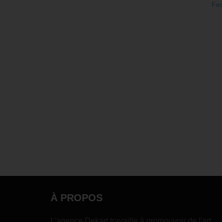
Fes
À PROPOS
L'agence Dekart travaille à promouvoir de l'art