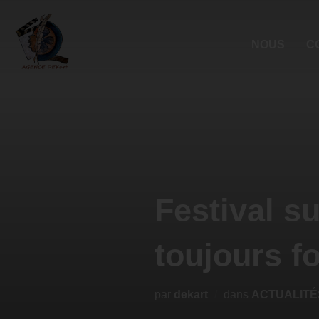
NOUS
C
Festival su
toujours f
par
dekart
dans
ACTUALITÉ