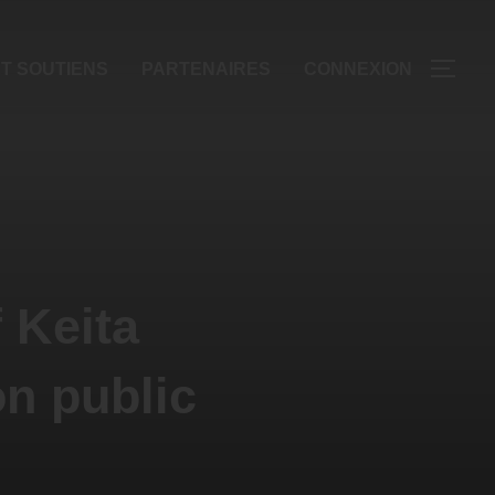
T SOUTIENS
PARTENAIRES
CONNEXION
f Keita
on public