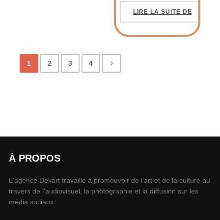
LIRE LA SUITE DE
1
2
3
4
À PROPOS
L'agence Dekart travaille à promouvoir de l'art et de la culture au
travers de l'audiovisuel, la photographie et la diffusion sur les
média sociaux.