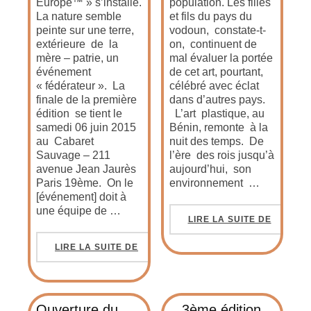
Europe™ » s’installe.
population. Les filles
La nature semble
et fils du pays du
peinte sur une terre,
vodoun, constate-t-
extérieure de la
on, continuent de
mère – patrie, un
mal évaluer la portée
événement
de cet art, pourtant,
« fédérateur ». La
célébré avec éclat
finale de la première
dans d’autres pays.
édition se tient le
L’art plastique, au
samedi 06 juin 2015
Bénin, remonte à la
au Cabaret
nuit des temps. De
Sauvage – 211
l’ère des rois jusqu’à
avenue Jean Jaurès
aujourd’hui, son
Paris 19ème. On le
environnement …
[événement] doit à
une équipe de …
LIRE LA SUITE DE
LIRE LA SUITE DE
Ouverture du
3ème édition