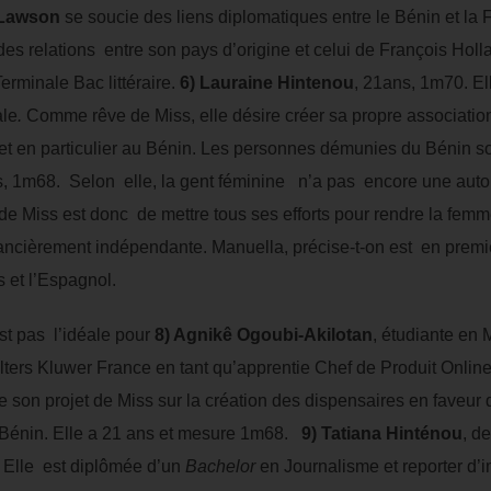
 Lawson
se soucie des liens diplomatiques entre le Bénin et la F
es relations entre son pays d’origine et celui de François Hol
erminale Bac littéraire.
6)
Lauraine Hintenou
, 21ans, 1m70. E
ale
.
Comme rêve de Miss, elle désire créer sa propre association
t en particulier au Bénin. Les personnes démunies du Bénin so
s, 1m68. Selon elle, la gent féminine n’a pas encore une autono
de Miss est donc de mettre tous ses efforts pour rendre la fe
 financièrement indépendante. Manuella, précise-t-on est en pr
s et l’Espagnol.
st pas l’idéale pour
8) Agnikê Ogoubi-Akilotan
, étudiante en 
ers Kluwer France en tant qu’apprentie Chef de Produit Online. Po
se son projet de Miss sur la création des dispensaires en faveur
u Bénin. Elle a 21 ans et mesure 1m68.
9) Tatiana Hinténou
, d
 Elle est diplômée d’un
Bachelor
en Journalisme et reporter 