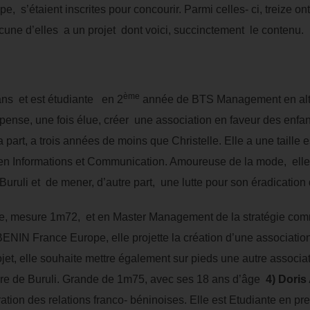
pe, s’étaient inscrites pour concourir. Parmi celles- ci, treize o
acune d’elles a un projet dont voici, succinctement le contenu.
ème
ans et est étudiante en 2
année de BTS Management en alt
 pense, une fois élue, créer une association en faveur des enfa
a part, a trois années de moins que Christelle. Elle a une taille
 Informations et Communication. Amoureuse de la mode, elle no
Buruli et de mener, d’autre part, une lutte pour son éradication 
lle, mesure 1m72, et en Master Management de la stratégie com
ENIN France Europe, elle projette la création d’une associati
jet, elle souhaite mettre également sur pieds une autre associat
cère de Buruli. Grande de 1m75, avec ses 18 ans d’âge
4) Dori
ioration des relations franco- béninoises. Elle est Etudiante en 