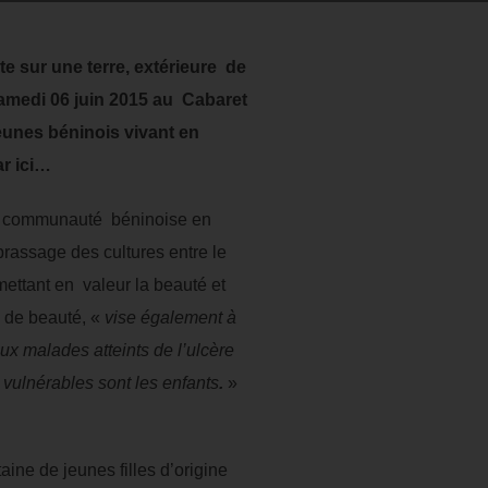
e sur une terre, extérieure de
 samedi 06 juin 2015 au
Cabaret
eunes béninois vivant en
ar ici…
la communauté béninoise en
brassage des cultures entre le
 mettant en valeur la beauté et
s de beauté, «
vise également à
ux malades atteints de l’ulcère
vulnérables sont les enfants
.
»
aine de jeunes filles d’origine