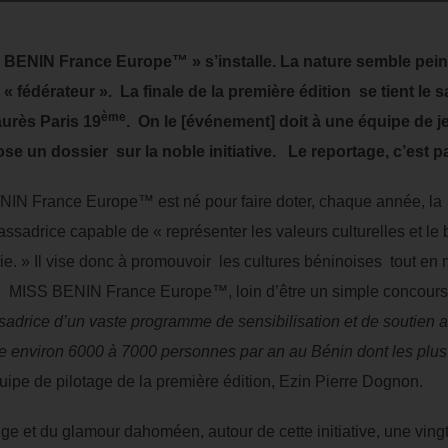
BENIN France Europe™ » s’installe. La nature semble peint
« fédérateur ». La finale de la première édition se tient le
ème
urès Paris 19
. On le [événement] doit à une équipe de j
 un dossier sur la noble initiative. Le reportage, c’est p
NIN France Europe™ est né pour faire doter, chaque année, 
adrice capable de « représenter les valeurs culturelles et le 
atrie. » Il vise donc à promouvoir les cultures béninoises tout en
se. MISS BENIN France Europe™, loin d’être un simple concour
sadrice d’un vaste programme de sensibilisation et de soutien a
he
environ
6000 à 7000 personnes par an au Bénin dont les plus 
quipe de pilotage de la première édition, Ezin Pierre Dognon.
ge et du glamour dahoméen, autour de cette initiative, une vingt