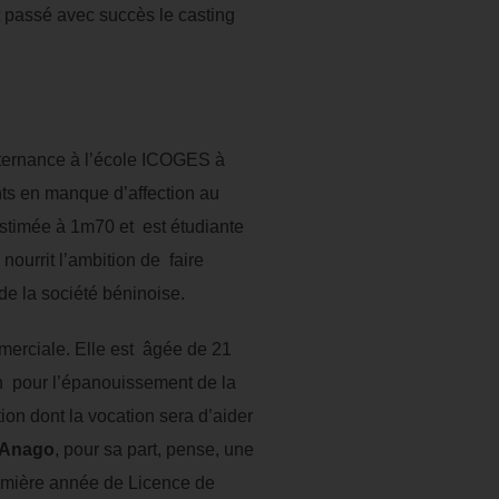
nt passé avec succès le casting
ernance à l’école ICOGES à
nts en manque d’affection au
 estimée à 1m70 et est étudiante
urrit l’ambition de faire
de la société béninoise.
merciale. Elle est âgée de 21
on pour l’épanouissement de la
ion dont la vocation sera d’aider
s Anago
, pour sa part, pense, une
première année de Licence de