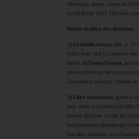
béninoise, toutes, vivant en Euro
du 15 février 2015. Dès lors, ch
Rêves de Miss des finalistes
1)
Christelle Assou
, elle a 23 
Paris. Avec ses 1,71mètres, elle
Bénin.
2) Emma Bouma
, pour s
en deuxième année de Licence en
connaître d’une part l’Ulcère de 
3)
Eden
Hounsinou
, quant à e
ans. Avec la couronne de Miss B
femme africaine. A côté de ce pro
les personnes atteintes de l’Ul
fois Miss, travailler pour l’amél