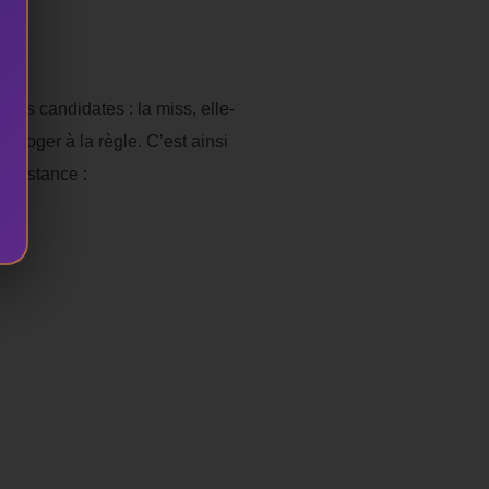
res candidates : la miss, elle-
oger à la règle. C’est ainsi
 substance :