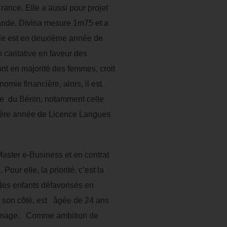
rance. Elle a aussi pour projet
lande. Divina mesure 1m75 et a
lle est en deuxième année de
 caritative en faveur des
nt en majorité des femmes, croit
mie financière, alors, il est
mme du Bénin, notamment celle
emière année de Licence Langues
Master e-Business et en contrat
ur elle, la priorité, c’est la
 des enfants défavorisés en
e son côté, est âgée de 24 ans
d’image. Comme ambition de