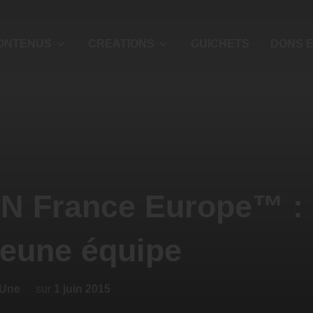
ONTENUS
CREATIONS
GUICHETS
DONS E
N France Europe™ : 
jeune équipe
 Une
sur
1 juin 2015