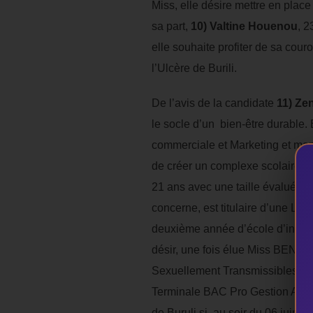
Miss, elle désire mettre en plac
sa part,
10)
Valtine Houenou
, 
elle souhaite profiter de sa cou
l’Ulcère de Burili.
De l’avis de la candidate
11)
Ze
le socle d’un bien-être durable.
commerciale et Marketing et man
de créer un complexe scolaire p
21 ans avec une taille évaluée 
concerne, est titulaire d’une Lic
deuxième année d’école d’infirm
désir, une fois élue Miss BENIN 
Sexuellement Transmissibles). Co
Terminale BAC Pro Gestion Admini
de Buruli si au soir du 06 juin 2