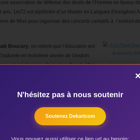
e une association de défense des droits de l’Homme en faveur d
23 ans, 1m72
est diplômée
d’un Master en Langues Etrangères A
ronne de Miss pour organiser des concerts caritatifs à l’endroit
nab Boucary
, on retient que l’éducation est
 Etudiante en troisième année de Gestion
nequin en devenir, elle a pour rêve de Miss
Ezin Pierre Do
our les enfants démunis du Bénin. Zenab a
pilotage de la
à 1m71.
12) Dédé Kouwounou
, en ce qui la
ence de psychologie clinique et est en
N'hésitez pas à nous soutenir
ière. Elle a 23 ans et mesure 1m75. Son
France Europe, est de sensibiliser les populations en Afrique c
Soutenez Dekartcom
ntrairement aux autres finalistes,
13)
Yaroll Ango
préfère tair
strations, avec ses 18 ans sur 1m65, elle indique, être ambass
Vous pouvez aussi utiliser ce lien url au besoin:
015, elle prenait le dessus sur ses concurrentes.