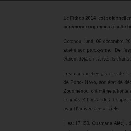
Le Fitheb 2014 est solennelle
cérémonie organisée à cette fin
Cotonou, lundi 08 décembre 201
atteint son paroxysme. De l’esp
étaient déjà en transe. Ils chanta
Les marionnettes géantes de l’as
de Porto- Novo, son état de dé
Zounmènou ont même affronté av
congrès. A l’instar des troupes
avant l’arrivée des officiels.
Il est 17H53. Ousmane Alédji, 