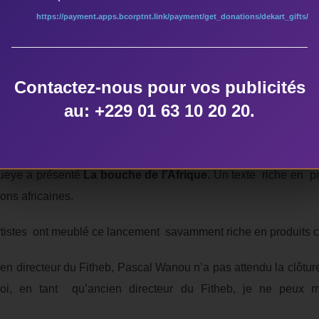
mes ont occupé ce texte dont l’énonciation a suscité un tonne
https://payment.apps.bcorptnt.link/payment/get_donations/dekart_gifts/
tive créé par les deux premières prestations que les Hommes du 
 de
Contactez-nous pour vos publicités
la scène. Ces jeunes gens é
au: +229 01 63 10 20 20.
pays ont présenté plusieurs
ata sur scène
du Roi Béhanzin. Ceci à trav
ueye a présenté
La bouche de l’Afrique.
Un texte riche en pr
ons africaines.
rtistes ont meublé ce lancement savamment riche en produits cul
en directeur du Fitheb, Pascal Wanou n’a pas attendu la clôture 
, en tant qu’ancien directeur du Fitheb, je ne peux m’en 