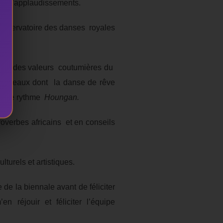
rre d’applaudissements.
conservatoire des danses royales
pris des valeurs coutumières du
 tableaux dont la danse de rêve
ers le rythme
Houngan.
overbes africains et en conseils
turels et artistiques.
de la biennale avant de féliciter
réjouir et féliciter l’équipe