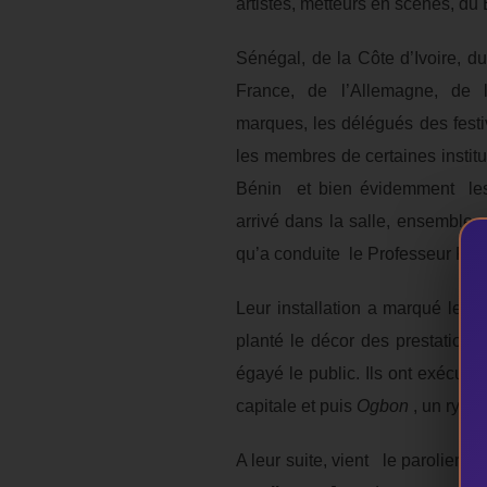
artistes, metteurs en scènes, du
Sénégal, de la Côte d’Ivoire, d
France, de l’Allemagne, de 
marques, les délégués des festiv
les membres de certaines institu
Bénin et bien évidemment les jo
arrivé dans la salle, ensemble a
qu’a conduite le Professeur Franç
Leur installation a marqué le d
planté le décor des prestations
égayé le public. Ils ont exécuté 
capitale et puis
Ogbon
, un ryth
A leur suite, vient le parolier, p