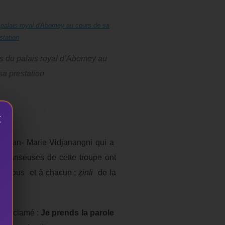
s du palais royal d’Abomey au
sa prestation
×
de Jean- Marie Vidjanangni qui a
et danseuses de cette troupe ont
’ à tous et à chacun ;
zinli
de la
 a déclamé :
Je prends la parole