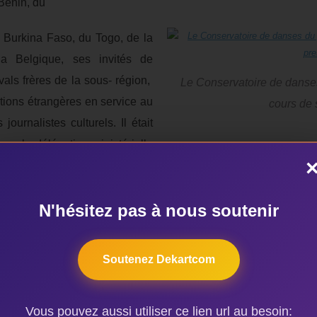
 Bénin, du
u Burkina Faso, du Togo, de la
la Belgique, ses invités de
als frères de la sous- région,
Le Conservatoire de danse
tions étrangères en service au
cours de 
urnalistes culturels. Il était
vec la délégation ministérielle
ois Abiola, ministre d’Etat et représentant du Chef de l’Etat.
ébut de la cérémonie. Et c’est le groupe de ballet Ashakata 
N'hésitez pas à nous soutenir
 artistiques. Pendant un quart d’heure environ, les danseurs 
au total trois rythmes à savoir,
Adjogan
pour dire ‘’ bienvenu’
Soutenez Dekartcom
me spécialisé pour la divinité Egoun- égoun.
oète de la cité Gratien Zossou. Celui-ci a, face aux festivaliers,
Vous pouvez aussi utiliser ce lien url au besoin: