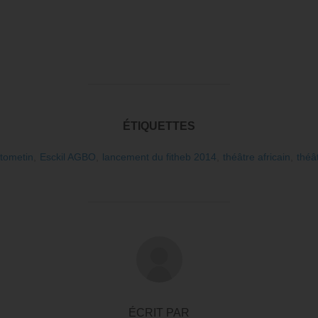
ÉTIQUETTES
tometin
,
Esckil AGBO
,
lancement du fitheb 2014
,
théâtre africain
,
théâ
AUTEUR DE LA PUBLICATION
ÉCRIT PAR