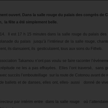
ment ouvert. Dans la salle rouge du palais des congrès de C
, la fête a été simplement belle.
4. Il est 17 h 15 minutes dans la salle rouge du palais des 
lanade du palais jusqu’à l’intérieur de la salle rouge, chant
ient, ils dansaient, ils gesticulaient, tous aux sons du Fitheb.
sociation Takamou n’ont pas voulu se faire raconter l’événemen
crépitude ne les a pas effrayées. Elles l’ont traversé, sans
ec succès l’embouteillage sur la route de Cotonou avant de r
 de ballets et de danses, elles ont, elles- aussi donné de vi
directeur par intérim entre dans la salle rouge où l’attenda