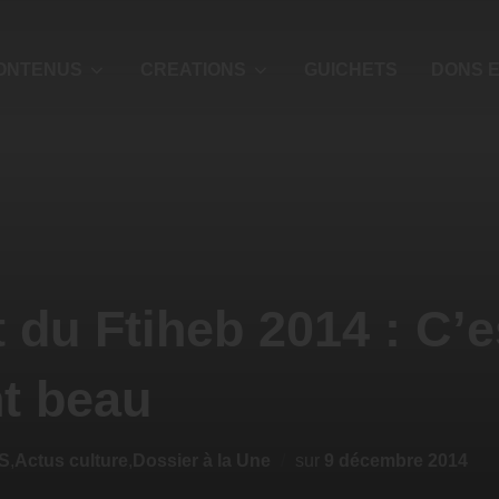
ONTENUS
CREATIONS
GUICHETS
DONS E
du Ftiheb 2014 : C’e
t beau
S
,
Actus culture
,
Dossier à la Une
sur
9 décembre 2014