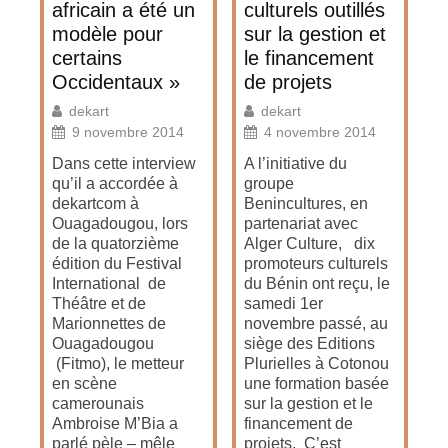
africain a été un
culturels outillés
modèle pour
sur la gestion et
certains
le financement
Occidentaux »
de projets
dekart
dekart
9 novembre 2014
4 novembre 2014
Dans cette interview
A l’initiative du
qu’il a accordée à
groupe
dekartcom à
Benincultures, en
Ouagadougou, lors
partenariat avec
de la quatorzième
Alger Culture, dix
édition du Festival
promoteurs culturels
International de
du Bénin ont reçu, le
Théâtre et de
samedi 1er
Marionnettes de
novembre passé, au
Ouagadougou
siège des Editions
(Fitmo), le metteur
Plurielles à Cotonou
en scène
une formation basée
camerounais
sur la gestion et le
Ambroise M’Bia a
financement de
parlé pèle – mêle
projets. C’est