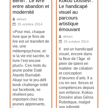
Bénin : Le livre
Kokou Dossèvi :
entre abandon et
Le handicapé
modernité
visuel au
parcours
dekart
artistique
26 octobre 2014
émouvant
«Pour moi, chaque
livre que je finis de
dekart
lire est un transfert de
26 octobre 2014
vie, une
Il est un handicapé
métempsychose, et
visuel, encore dans
si la vie est sacrée, le
la fleur de l’âge et
livre l’est encore
plein de talent en
plus!». Ces mots du
matière de création
jeune poète Daté
et conception
Atavito Barnabé-
d’œuvres d’arts. Il a
Akayi sur le jeu-défi
cru en ses forces et
book challenge initié
compétences depuis
sur facebook, se
son enfance. Kokou
révèlent peu
Dossèvi alias Génia
important chez les
Robotique, malgré
jeunes apprenants.
son infirmité