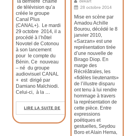
la dernière chaîne
dekart
de télévision qu’a
28 octobre 2014
créée le groupe
Mise en scène par
Canal Plus
Amadou Achille
(CANAL+). Le mardi
Bourou, décédé le 8
29 octobre 2014, il a
janvier 2010,
procédé à l’hôtel
«Sarzan» est une
Novotel de Cotonou
représentation tirée
à son lancement
d’une nouvelle de
pour le compte du
Birago Diop. En
Bénin. Ce nouveau
marge des
– né du groupe
Récréâtrales, les
audiovisuel CANAL
«fidèles lieutenants»
+ est dirigé par
de l’illustre disparu
Damiano Malchiodi.
ont tenu à lui rendre
Celui-ci, à la …
hommage à travers
la représentation de
cette pièce. Entre
LIRE LA SUITE DE
expressions
poétiques et
gestuelles, Seydou
Boro et Alain Hema,