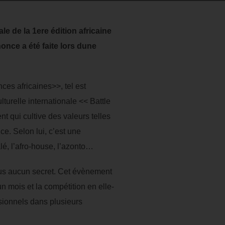
e de la 1ere édition africaine
once a été faite lors dune
ces africaines>>, tel est
lturelle internationale << Battle
nt qui cultive des valeurs telles
e. Selon lui, c’est une
é, l’afro-house, l’azonto…
lus aucun secret. Cet évènement
n mois et la compétition en elle-
ssionnels dans plusieurs