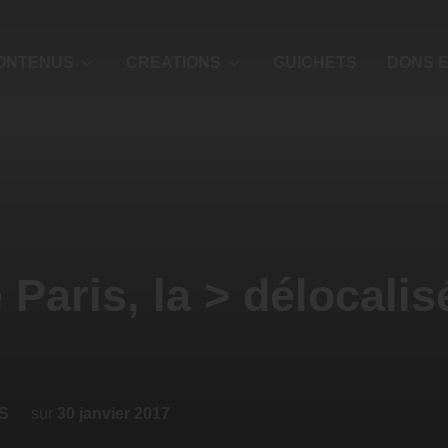
ONTENUS
CREATIONS
GUICHETS
DONS E
Paris, la > délocalis
S
sur
30 janvier 2017