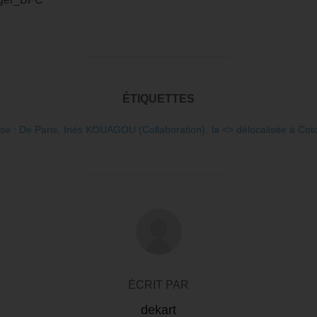
ÉTIQUETTES
se : De Paris
,
Inès KOUAGOU (Collaboration)
,
la <> délocalisée à Co
AUTEUR DE LA PUBLICATION
ÉCRIT PAR
dekart