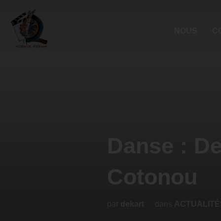
NOUS
C
Danse : De 
Cotonou
par
dekart
dans
ACTUALITÉ