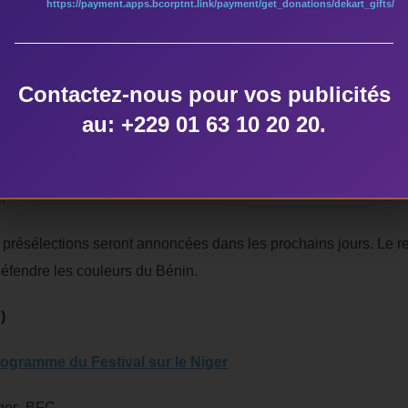
https://payment.apps.bcorptnt.link/payment/get_donations/dekart_gifts/
Contactez-nous pour vos publicités
 en Europe en 2008 et c’est la mythique salle parisienne << La C
au: +229 01 63 10 20 20.
tition est délocalisée en Afrique, un choix que le fondateur expl
ompte du véritable potentiel dont regorge l’Afrique. Ce sera é
.
es présélections seront annoncées dans les prochains jours. Le r
éfendre les couleurs du Bénin.
)
ogramme du Festival sur le Niger