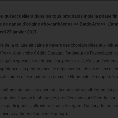
 qui accueillera dans les tous prochains mois la phase final
e de danse d’origine afro-caribéenne << Battle Afro>>. L’ann
di 27 janvier 2017.
rs de la culture africaine à travers des chorégraphies aux influen
 Afro>>. A en croire Cédric Depaget, fondateur de l’association cu
us qu’un spectacle de danse, car, précise- t- il, c’est un évèneme
xpériences, la performance, le dépassement de soi et l’excellenc
es africaines dites modernes comme le Ndombolo, le coupe-décal
un même ring tous ceux pour qui la danse afro-caribéenne n’a p
rtantes à savoir la phase des présélections qui s’étendra sur u
es participants s’affronteront sous le regard d’un jury de profe
univers caribéen et univers Hip-hop).