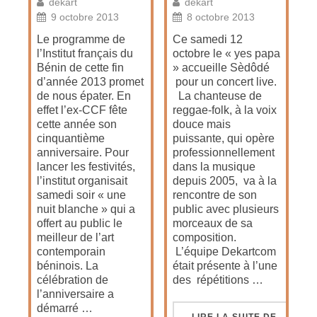
dekart
dekart
9 octobre 2013
8 octobre 2013
Le programme de
Ce samedi 12
l’Institut français du
octobre le « yes papa
Bénin de cette fin
» accueille Sèdôdé
d’année 2013 promet
pour un concert live.
de nous épater. En
La chanteuse de
effet l’ex-CCF fête
reggae-folk, à la voix
cette année son
douce mais
cinquantième
puissante, qui opère
anniversaire. Pour
professionnellement
lancer les festivités,
dans la musique
l’institut organisait
depuis 2005, va à la
samedi soir « une
rencontre de son
nuit blanche » qui a
public avec plusieurs
offert au public le
morceaux de sa
meilleur de l’art
composition.
contemporain
L’équipe Dekartcom
béninois. La
était présente à l’une
célébration de
des répétitions …
l’anniversaire a
démarré …