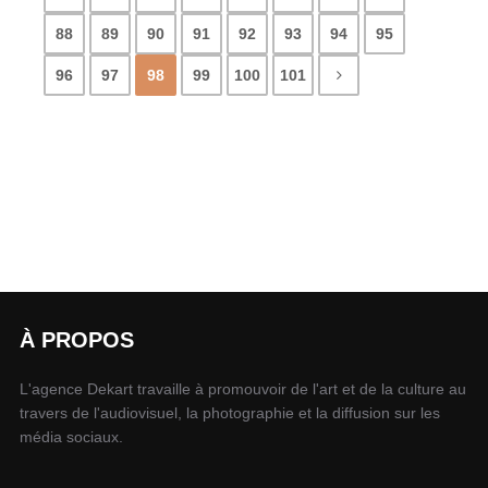
88
89
90
91
92
93
94
95
96
97
98
99
100
101
À PROPOS
L'agence Dekart travaille à promouvoir de l'art et de la culture au
travers de l'audiovisuel, la photographie et la diffusion sur les
média sociaux.