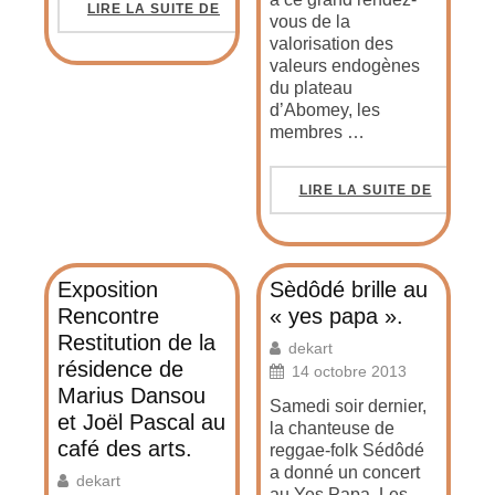
LIRE LA SUITE DE
vous de la
valorisation des
valeurs endogènes
du plateau
d’Abomey, les
membres …
LIRE LA SUITE DE
Exposition
Sèdôdé brille au
Rencontre
« yes papa ».
Restitution de la
dekart
résidence de
14 octobre 2013
Marius Dansou
Samedi soir dernier,
et Joël Pascal au
la chanteuse de
café des arts.
reggae-folk Sédôdé
a donné un concert
dekart
au Yes Papa. Les