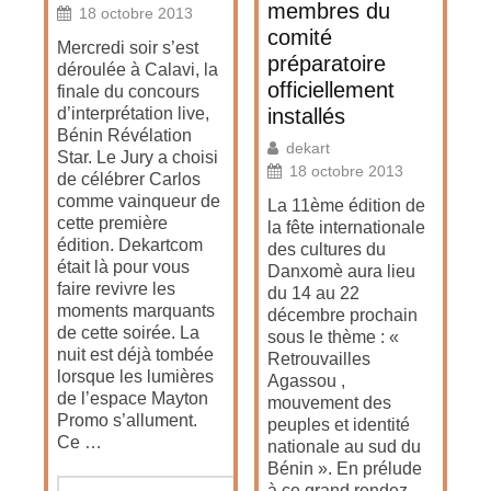
membres du
18 octobre 2013
comité
Mercredi soir s’est
préparatoire
déroulée à Calavi, la
officiellement
finale du concours
d’interprétation live,
installés
Bénin Révélation
dekart
Star. Le Jury a choisi
18 octobre 2013
de célébrer Carlos
comme vainqueur de
La 11ème édition de
cette première
la fête internationale
édition. Dekartcom
des cultures du
était là pour vous
Danxomè aura lieu
faire revivre les
du 14 au 22
moments marquants
décembre prochain
de cette soirée. La
sous le thème : «
nuit est déjà tombée
Retrouvailles
lorsque les lumières
Agassou ,
de l’espace Mayton
mouvement des
Promo s’allument.
peuples et identité
Ce …
nationale au sud du
Bénin ». En prélude
à ce grand rendez-