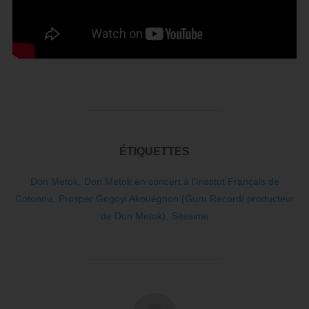
ÉTIQUETTES
Don Metok
,
Don Metok en concert à l’Institut Français de
Cotonou
,
Prosper Gogoyi Akouégnon (Guru Record/ producteur
de Don Metok)
,
Sèssime
AUTEUR DE LA PUBLICATION