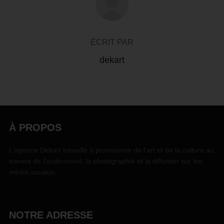
ÉCRIT PAR
dekart
À PROPOS
L'agence Dekart travaille à promouvoir de l'art et de la culture au
travers de l'audiovisuel, la photographie et la diffusion sur les
média sociaux.
NOTRE ADRESSE