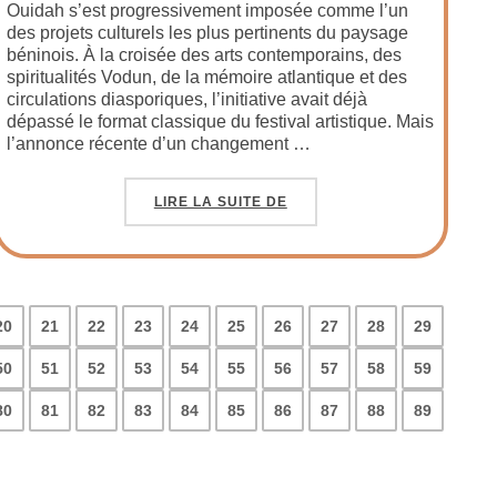
Ouidah s’est progressivement imposée comme l’un
des projets culturels les plus pertinents du paysage
béninois. À la croisée des arts contemporains, des
spiritualités Vodun, de la mémoire atlantique et des
circulations diasporiques, l’initiative avait déjà
dépassé le format classique du festival artistique. Mais
l’annonce récente d’un changement …
LIRE LA SUITE DE
20
21
22
23
24
25
26
27
28
29
50
51
52
53
54
55
56
57
58
59
80
81
82
83
84
85
86
87
88
89