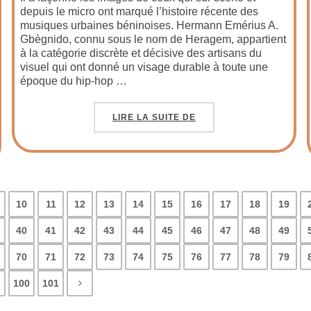
depuis le micro ont marqué l’histoire récente des
musiques urbaines béninoises. Hermann Emérius A.
Gbègnido, connu sous le nom de Heragem, appartient
à la catégorie discrète et décisive des artisans du
visuel qui ont donné un visage durable à toute une
époque du hip-hop …
LIRE LA SUITE DE
10
11
12
13
14
15
16
17
18
19
40
41
42
43
44
45
46
47
48
49
70
71
72
73
74
75
76
77
78
79
100
101