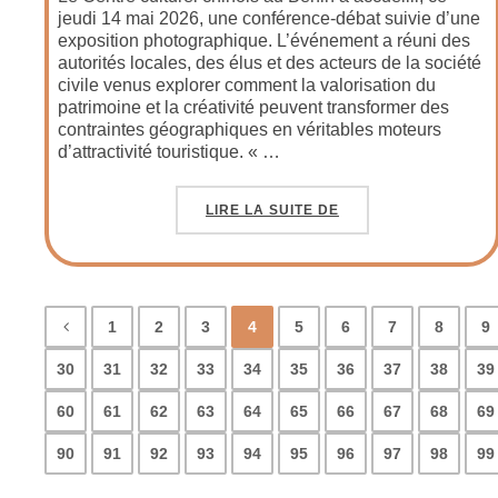
jeudi 14 mai 2026, une conférence-débat suivie d’une
exposition photographique. L’événement a réuni des
autorités locales, des élus et des acteurs de la société
civile venus explorer comment la valorisation du
patrimoine et la créativité peuvent transformer des
contraintes géographiques en véritables moteurs
d’attractivité touristique. « …
LIRE LA SUITE DE
1
2
3
4
5
6
7
8
9
30
31
32
33
34
35
36
37
38
39
60
61
62
63
64
65
66
67
68
69
90
91
92
93
94
95
96
97
98
99