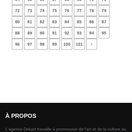
72
73
74
75
76
77
78
79
80
81
82
83
84
85
86
87
88
89
90
91
92
93
94
95
96
97
98
99
100
101
À PROPOS
L'agence Dekart travaille à promouvoir de l'art et de la culture au