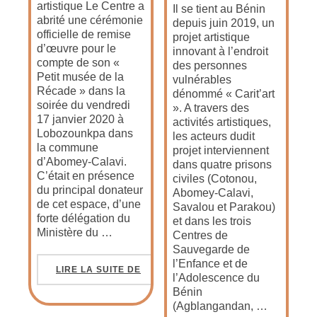
artistique Le Centre a
Il se tient au Bénin
abrité une cérémonie
depuis juin 2019, un
officielle de remise
projet artistique
d’œuvre pour le
innovant à l’endroit
compte de son «
des personnes
Petit musée de la
vulnérables
Récade » dans la
dénommé « Carit’art
soirée du vendredi
». A travers des
17 janvier 2020 à
activités artistiques,
Lobozounkpa dans
les acteurs dudit
la commune
projet interviennent
d’Abomey-Calavi.
dans quatre prisons
C’était en présence
civiles (Cotonou,
du principal donateur
Abomey-Calavi,
de cet espace, d’une
Savalou et Parakou)
forte délégation du
et dans les trois
Ministère du …
Centres de
Sauvegarde de
l’Enfance et de
LIRE LA SUITE DE
l’Adolescence du
Bénin
(Agblangandan, …