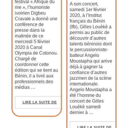
festival « Afrique du
A son concert,
rire », l’humoriste
samedi 1er février
ivoirien Digbeu
2020, à l’Institut
Cravate a donné une
français du Bénin
conférence de
(Ifb), Gilles Louèkè a
presse dans la
permis au public de
matinée de ce
découvrir d’autres
mercredi 5 février
talents béninois dont
2020 à Canal
le percussionniste-
Olympia de Cotonou.
batteur Angelo
Chargé de
Moustapha qui arrive
coordonner cette
déjà à gagner la
édition qui se tient au
confiance d’autres
Bénin, il a livré aux
jazzmen de la scène
professionnels des
internationale.
médias …
Angelo Moustapha a
été l’homme du
concert de Gilles
LIRE LA SUITE DE
Louèkè samedi
dernier à …
LIRE LA SUITE DE