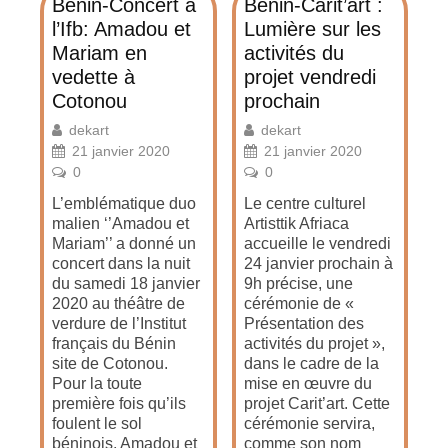
Bénin-Concert à
Bénin-Carit’art :
l’Ifb: Amadou et
Lumière sur les
Mariam en
activités du
vedette à
projet vendredi
Cotonou
prochain
dekart
dekart
21 janvier 2020
21 janvier 2020
0
0
L’emblématique duo
Le centre culturel
malien ‘’Amadou et
Artisttik Afriaca
Mariam’’ a donné un
accueille le vendredi
concert dans la nuit
24 janvier prochain à
du samedi 18 janvier
9h précise, une
2020 au théâtre de
cérémonie de «
verdure de l’Institut
Présentation des
français du Bénin
activités du projet »,
site de Cotonou.
dans le cadre de la
Pour la toute
mise en œuvre du
première fois qu’ils
projet Carit’art. Cette
foulent le sol
cérémonie servira,
béninois, Amadou et
comme son nom