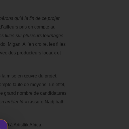
érons qu’à la fin de ce projet
 d’ailleurs pris en compte au
es filles sur plusieurs tournages
l Migan. A l’en croire, les filles
avec des producteurs locaux et
 la mise en œuvre du projet.
compte faute de moyens. En effet,
 le grand nombre de candidatures
n arrêter là
» rassure Nadjibath
20 à Artisttik Africa.