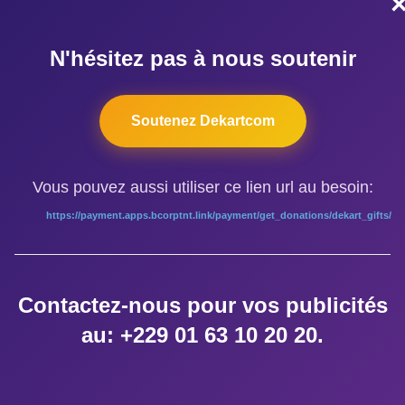
N'hésitez pas à nous soutenir
ÉTIQUETTES
Soutenez Dekartcom
Africa
,
Bardol MIGAN
,
Carole Lokossou
,
formation en actorat
,
Nadjibat
Vous pouvez aussi utiliser ce lien url au besoin:
https://payment.apps.bcorptnt.link/payment/get_donations/dekart_gifts/
AUTEUR DE LA PUBLICATION
Contactez-nous pour vos publicités
au: +229 01 63 10 20 20.
ÉCRIT PAR
dekart