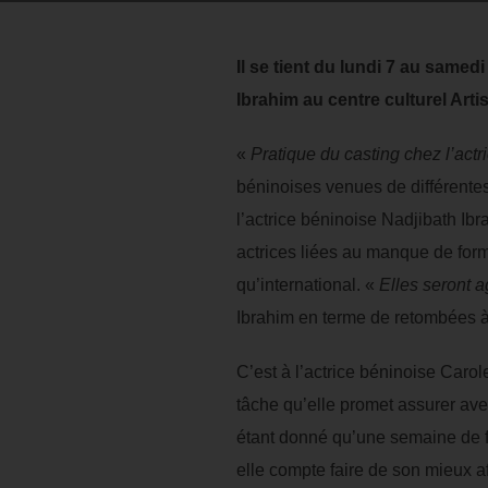
Il se tient du lundi 7 au samed
Ibrahim au centre culturel Artis
«
Pratique du casting chez l’act
béninoises venues de différentes 
l’actrice béninoise Nadjibath Ibr
actrices liées au manque de forma
qu’international. «
Elles seront a
Ibrahim en terme de retombées à 
C’est à l’actrice béninoise Caro
tâche qu’elle promet assurer ave
étant donné qu’une semaine de f
elle compte faire de son mieux a