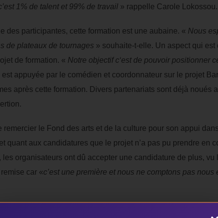
’est 1% de talent et 99% de travail
» rappelle Carole Lokossou.
 des participantes, cette formation est une aubaine. «
Nous esp
ins de plateaux de tournages
» souhaite-t-elle. Un aspect qui est
projet de formation. «
Notre objectif c‘est de pouvoir positionner c
 est appuyée par le comédien et coordonnateur sur le projet Bardo
mes après cette formation. Divers partenariats sont déjà noués 
ertion.
emercier le Fond des arts et de la culture pour son appui dans
gret quant aux candidatures que le projet n’a pas pu prendre en 
 les organisateurs ont dû accepter une candidature de plus, vu
 remise car «
c’est une première et nous ne comptons pas nous e
tution de cette formation dans la soirée du samedi 12 septembre 20