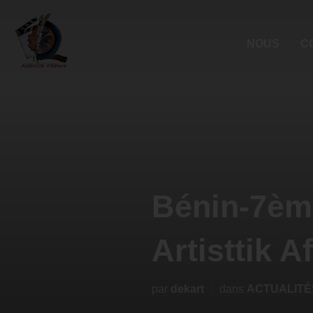
NOUS
C
Bénin-7ème
Artisttik A
par
dekart
dans
ACTUALITÉ