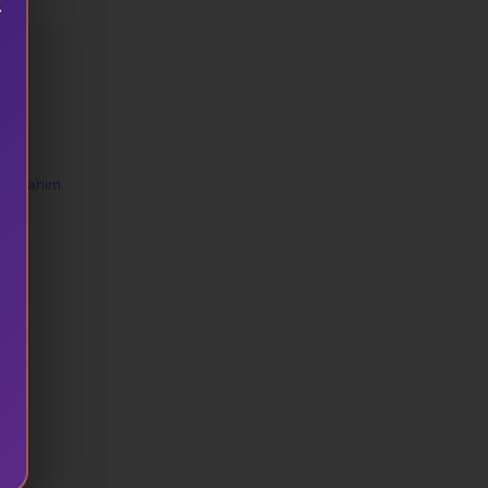
×
h Ibrahim