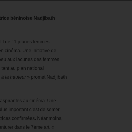
ctrice béninoise Nadjibath
ofit de 11 jeunes femmes
en cinéma. Une initiative de
oit peu aux lacunes des femmes
 tant au plan national
 à la hauteur
» promet Nadjibath
s aspirantes au cinéma. Une
plus important c’est de semer
ctrices confirmées. Néanmoins,
enturer dans le 7ème art. «