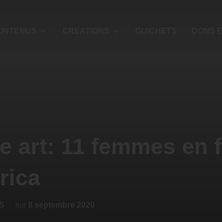
ONTENUS
CREATIONS
GUICHETS
DONS E
 art: 11 femmes en 
frica
S
sur
8 septembre 2020