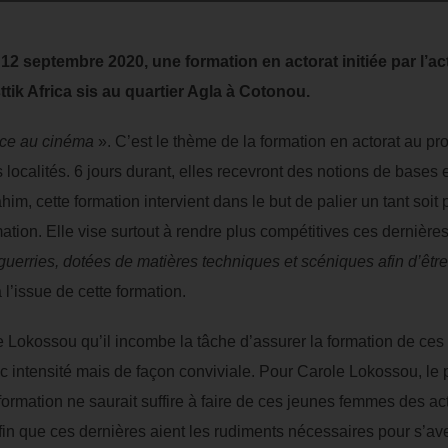
i 12 septembre 2020, une formation en actorat initiée par l’a
ttik Africa sis au quartier Agla à Cotonou.
rice au cinéma
». C’est le thème de la formation en actorat au pr
localités. 6 jours durant, elles recevront des notions de bases 
ahim, cette formation intervient dans le but de palier un tant s
tion. Elle vise surtout à rendre plus compétitives ces dernières
guerries, dotées de matières techniques et scéniques afin d’être
l’issue de cette formation.
le Lokossou qu’il incombe la tâche d’assurer la formation de ce
c intensité mais de façon conviviale. Pour Carole Lokossou, le 
ormation ne saurait suffire à faire de ces jeunes femmes des a
fin que ces dernières aient les rudiments nécessaires pour s’av