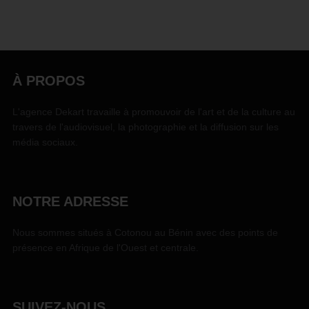
À PROPOS
L'agence Dekart travaille à promouvoir de l'art et de la culture au
travers de l'audiovisuel, la photographie et la diffusion sur les
média sociaux.
NOTRE ADRESSE
Nous sommes situés à Cotonou au Bénin avec des points de
présence en Afrique de l'Ouest et centrale.
SUIVEZ-NOUS