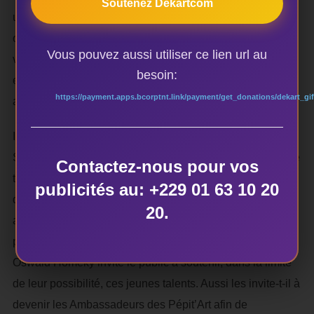
Soutenez Dekartcom
une percussion dont seuls les percussionnistes confirmés
ont le secret. Passé ce moment de surprise, les Pépit’Arts
Vous pouvez aussi utiliser ce lien url au
vont se déchainer et laisser libre court à leur euphorie en
besoin:
enchaînant des figures chorégraphiques et acrobatiques
https://payment.apps.bcorptnt.link/payment/get_donations/dekart_gif
assez osées pour clore le spectacle « Agoogbé ».
Invité sur scène à la fin du spectacle, le Ministre des
Sports Oswald Homéky, pour avoir vu leur début depuis le
Contactez-nous pour vos
temps où il occupait le portefeuille du Ministre des arts et
publicités au: +229 01 63 10 20
de la culture,a exprimé sa joie de les revoir sur scène
20.
avec autant de créativité. « Aujourd’hui je suis très ému
parce que je connais le début de ce groupe » confie-t-il.
Oswald Homeky invite le public à soutenir, dans la limite
de leur possibilité, ces jeunes talents. Aussi les invite-t-il à
devenir les Ambassadeurs des Pépit’Art afin de