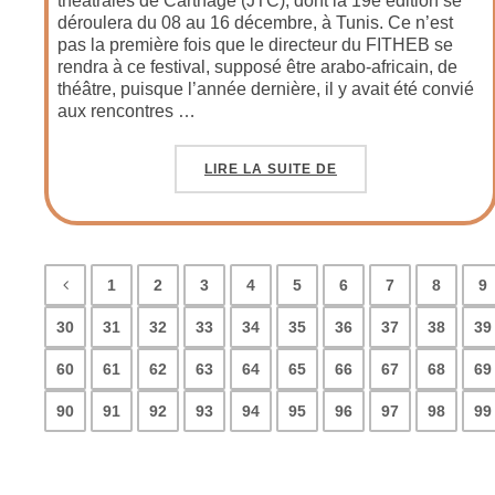
théâtrales de Carthage (JTC), dont la 19e édition se
déroulera du 08 au 16 décembre, à Tunis. Ce n’est
pas la première fois que le directeur du FITHEB se
rendra à ce festival, supposé être arabo-africain, de
théâtre, puisque l’année dernière, il y avait été convié
aux rencontres …
LIRE LA SUITE DE
1
2
3
4
5
6
7
8
9
30
31
32
33
34
35
36
37
38
39
60
61
62
63
64
65
66
67
68
69
90
91
92
93
94
95
96
97
98
99