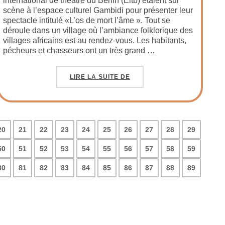
international de théâtre du Benin (Eitb) étaient sur
scène à l’espace culturel Gambidi pour présenter leur
spectacle intitulé «L’os de mort l’âme ». Tout se
déroule dans un village où l’ambiance folklorique des
villages africains est au rendez-vous. Les habitants,
pécheurs et chasseurs ont un très grand …
LIRE LA SUITE DE
20
21
22
23
24
25
26
27
28
29
50
51
52
53
54
55
56
57
58
59
80
81
82
83
84
85
86
87
88
89