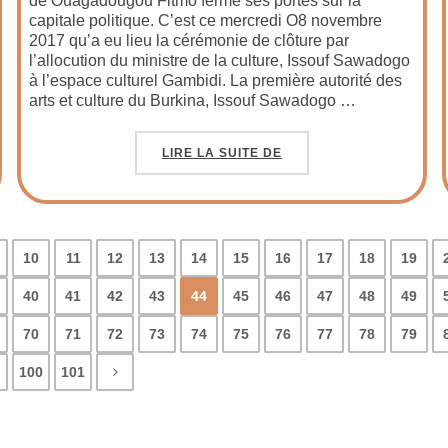
de Ouagadougou Fitmo ferme ses portes sur la
capitale politique. C’est ce mercredi O8 novembre
2017 qu’a eu lieu la cérémonie de clôture par
l’allocution du ministre de la culture, Issouf Sawadogo
à l’espace culturel Gambidi. La première autorité des
arts et culture du Burkina, Issouf Sawadogo …
LIRE LA SUITE DE
10
11
12
13
14
15
16
17
18
19
40
41
42
43
44
45
46
47
48
49
70
71
72
73
74
75
76
77
78
79
100
101