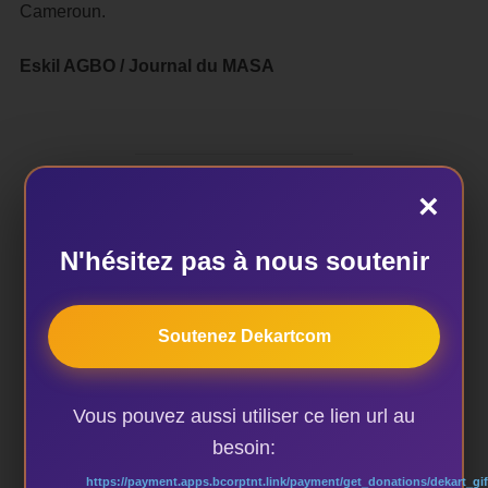
Cameroun.
Eskil AGBO / Journal du MASA
×
ÉTIQUETTES
N'hésitez pas à nous soutenir
Adama Dahico
,
Humour
,
MASA 2018
Soutenez Dekartcom
AUTEUR DE LA PUBLICATION
Vous pouvez aussi utiliser ce lien url au
besoin:
https://payment.apps.bcorptnt.link/payment/get_donations/dekart_gif