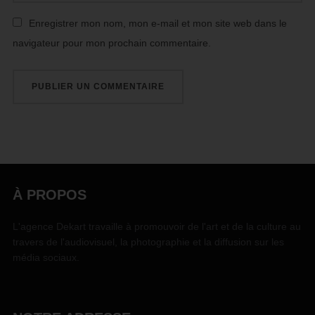
Enregistrer mon nom, mon e-mail et mon site web dans le
navigateur pour mon prochain commentaire.
À PROPOS
L'agence Dekart travaille à promouvoir de l'art et de la culture au
travers de l'audiovisuel, la photographie et la diffusion sur les
média sociaux.