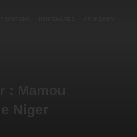
T SOUTIENS
PARTENAIRES
CONNEXION
ur : Mamou
le Niger