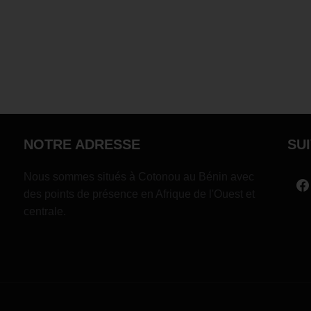
NOTRE ADRESSE
SU
Nous sommes situés à Cotonou au Bénin avec
des points de présence en Afrique de l'Ouest et
centrale.