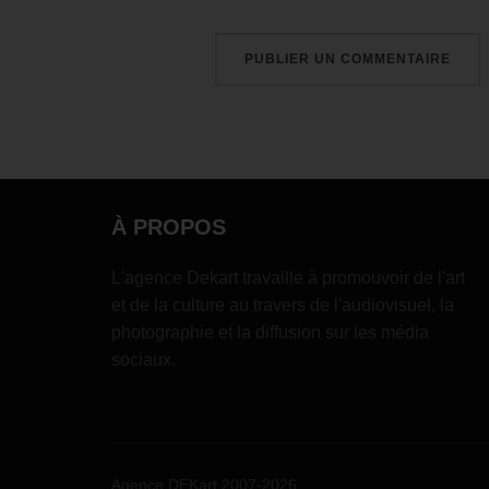
À PROPOS
L'agence Dekart travaille à promouvoir de l'art
et de la culture au travers de l'audiovisuel, la
photographie et la diffusion sur les média
sociaux.
Agence DEKart 2007-2026