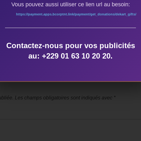
ÉCRIT PAR
Vous pouvez aussi utiliser ce lien url au besoin:
dekart
https://payment.apps.bcorptnt.link/payment/get_donations/dekart_gifts/
Contactez-nous pour vos publicités
au: +229 01 63 10 20 20.
NTAIRE
bliée.
Les champs obligatoires sont indiqués avec
*