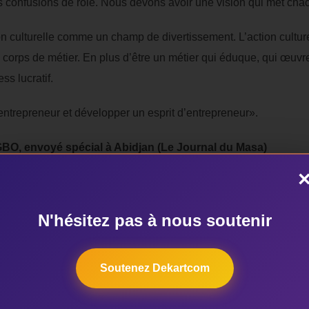
es confusions de rôle. Nous devons avoir une vision qui met cha
on culturelle comme un champ de divertissement. L’action culturel
orps de métier. En plus d’être un métier qui éduque, qui œuvre 
s lucratif.
n entrepreneur et développer un esprit d’entrepreneur».
AGBO, envoyé spécial à Abidjan (Le Journal du Masa)
N'hésitez pas à nous soutenir
AUTEUR DE LA PUBLICATION
Soutenez Dekartcom