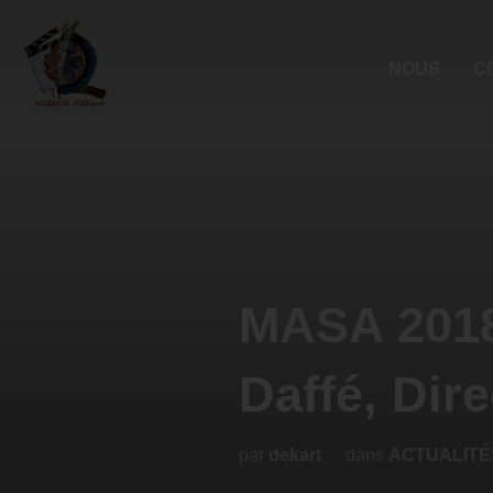
NOUS
C
MASA 2018/
Daffé, Dire
par
dekart
dans
ACTUALITÉ