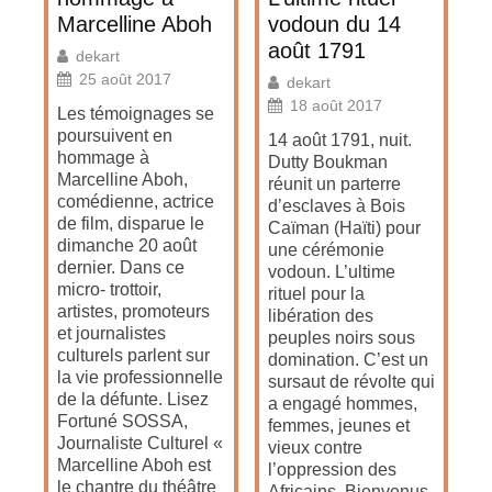
Marcelline Aboh
vodoun du 14
août 1791
dekart
25 août 2017
dekart
18 août 2017
Les témoignages se
poursuivent en
14 août 1791, nuit.
hommage à
Dutty Boukman
Marcelline Aboh,
réunit un parterre
comédienne, actrice
d’esclaves à Bois
de film, disparue le
Caïman (Haïti) pour
dimanche 20 août
une cérémonie
dernier. Dans ce
vodoun. L’ultime
micro- trottoir,
rituel pour la
artistes, promoteurs
libération des
et journalistes
peuples noirs sous
culturels parlent sur
domination. C’est un
la vie professionnelle
sursaut de révolte qui
de la défunte. Lisez
a engagé hommes,
Fortuné SOSSA,
femmes, jeunes et
Journaliste Culturel «
vieux contre
Marcelline Aboh est
l’oppression des
le chantre du théâtre
Africains. Bienvenus