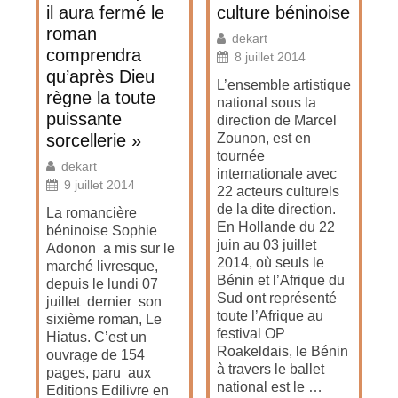
il aura fermé le
culture béninoise
roman
dekart
comprendra
8 juillet 2014
qu’après Dieu
L’ensemble artistique
règne la toute
national sous la
puissante
direction de Marcel
sorcellerie »
Zounon, est en
tournée
dekart
internationale avec
9 juillet 2014
22 acteurs culturels
de la dite direction.
La romancière
En Hollande du 22
béninoise Sophie
juin au 03 juillet
Adonon a mis sur le
2014, où seuls le
marché livresque,
Bénin et l’Afrique du
depuis le lundi 07
Sud ont représenté
juillet dernier son
toute l’Afrique au
sixième roman, Le
festival OP
Hiatus. C’est un
Roakeldais, le Bénin
ouvrage de 154
à travers le ballet
pages, paru aux
national est le …
Editions Edilivre en