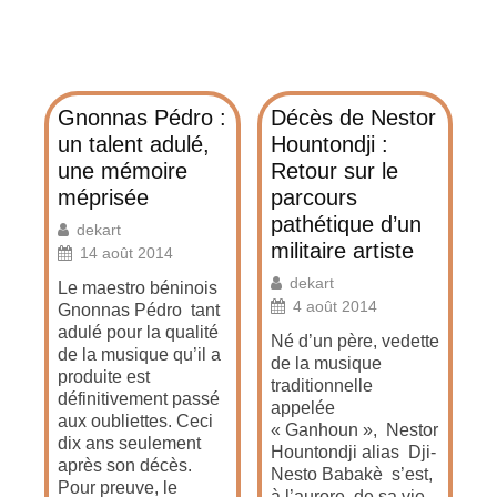
Gnonnas Pédro :
Décès de Nestor
un talent adulé,
Hountondji :
une mémoire
Retour sur le
méprisée
parcours
pathétique d’un
dekart
militaire artiste
14 août 2014
dekart
Le maestro béninois
4 août 2014
Gnonnas Pédro tant
adulé pour la qualité
Né d’un père, vedette
de la musique qu’il a
de la musique
produite est
traditionnelle
définitivement passé
appelée
aux oubliettes. Ceci
« Ganhoun », Nestor
dix ans seulement
Hountondji alias Dji-
après son décès.
Nesto Babakè s’est,
Pour preuve, le
à l’aurore de sa vie,