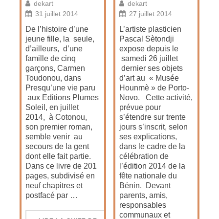
dekart
dekart
31 juillet 2014
27 juillet 2014
De l’histoire d’une
L’artiste plasticien
jeune fille, la seule,
Pascal Sètondji
d’ailleurs, d’une
expose depuis le
famille de cinq
samedi 26 juillet
garçons, Carmen
dernier ses objets
Toudonou, dans
d’art au « Musée
Presqu’une vie paru
Hounmè » de Porto-
aux Editions Plumes
Novo. Cette activité,
Soleil, en juillet
prévue pour
2014, à Cotonou,
s’étendre sur trente
son premier roman,
jours s’inscrit, selon
semble venir au
ses explications,
secours de la gent
dans le cadre de la
dont elle fait partie.
célébration de
Dans ce livre de 201
l’édition 2014 de la
pages, subdivisé en
fête nationale du
neuf chapitres et
Bénin. Devant
postfacé par …
parents, amis,
responsables
communaux et