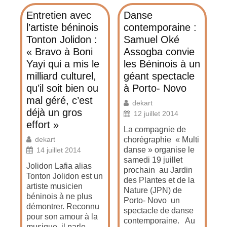
Entretien avec
Danse
l’artiste béninois
contemporaine :
Tonton Jolidon :
Samuel Oké
« Bravo à Boni
Assogba convie
Yayi qui a mis le
les Béninois à un
milliard culturel,
géant spectacle
qu’il soit bien ou
à Porto- Novo
mal géré, c’est
dekart
déjà un gros
12 juillet 2014
effort »
La compagnie de
dekart
chorégraphie « Multi
danse » organise le
14 juillet 2014
samedi 19 juillet
Jolidon Lafia alias
prochain au Jardin
Tonton Jolidon est un
des Plantes et de la
artiste musicien
Nature (JPN) de
béninois à ne plus
Porto- Novo un
démontrer. Reconnu
spectacle de danse
pour son amour à la
contemporaine. Au
musique, il parle