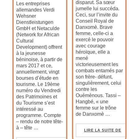
disparut. Sa sœur
Les entreprises
jumelle lui succéda.
allemandes Verdi
Ceci, sur l’invite du
Wehsner
Conseil Royal de
Dienstleistungen
Danxomè. Brave
GmbH et Netaculde
femme, celle-ci a
(Network for African
exercé le pouvoir
Cultural
avec courage
Development) offrent
héroïque, elle a
à la jeunesse
mené
béninoise, à partir de
victorieusement les
mars 2017 et ce,
combats entamés par
annuellement, vingt
son frère- défunt,
bourses d’étude en
singulièrement, celui
tourisme. Le 19ème
contre les
numéro du Vendredi
Ouémènous. Tassi –
des Patrimoines et
Hangbé, « une
du Tourisme s’est
femme sur le trône
intéressé au
de Danxomè …
programme. Compte
– rendu de notre tête-
à – tête …
LIRE LA SUITE DE