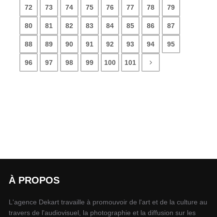
72
73
74
75
76
77
78
79
80
81
82
83
84
85
86
87
88
89
90
91
92
93
94
95
96
97
98
99
100
101
À PROPOS
L'agence Dekart travaille à promouvoir de l'art et de la culture au
travers de l'audiovisuel, la photographie et la diffusion sur les