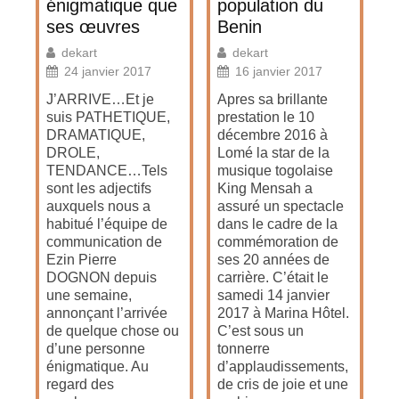
énigmatique que
population du
ses œuvres
Benin
dekart
dekart
24 janvier 2017
16 janvier 2017
J’ARRIVE…Et je
Apres sa brillante
suis PATHETIQUE,
prestation le 10
DRAMATIQUE,
décembre 2016 à
DROLE,
Lomé la star de la
TENDANCE…Tels
musique togolaise
sont les adjectifs
King Mensah a
auxquels nous a
assuré un spectacle
habitué l’équipe de
dans le cadre de la
communication de
commémoration de
Ezin Pierre
ses 20 années de
DOGNON depuis
carrière. C’était le
une semaine,
samedi 14 janvier
annonçant l’arrivée
2017 à Marina Hôtel.
de quelque chose ou
C’est sous un
d’une personne
tonnerre
énigmatique. Au
d’applaudissements,
regard des
de cris de joie et une