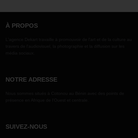
À PROPOS
L'agence Dekart travaille à promouvoir de l'art et de la culture au
travers de l'audiovisuel, la photographie et la diffusion sur les
média sociaux.
NOTRE ADRESSE
Nous sommes situés à Cotonou au Bénin avec des points de
présence en Afrique de l'Ouest et centrale.
SUIVEZ-NOUS