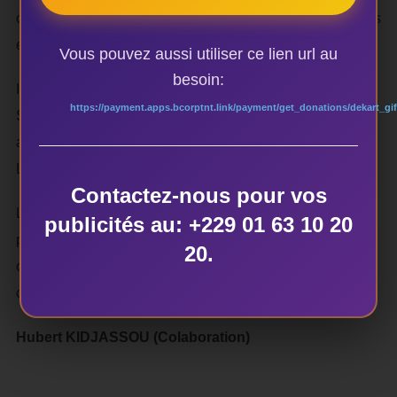
cadre du concert. C’est un featuring porté sur la valeur des
enfants dans la société.
Vous pouvez aussi utiliser ce lien url au
besoin:
Il est nécessaire de rappeler que cette visite de Joss
https://payment.apps.bcorptnt.link/payment/get_donations/dekart_gif
Stone à Cotonou s’inscrit dans le cadre d’une tournée
africaine qu’elle a entreprise et qui l’a déjà conduite au
Libéria, en Sierra Léone, au Burkina-Faso, au Nigéria,…
Contactez-nous pour vos
L’étape du Bénin, précise –t- on est organisée par la
publicités au: +229 01 63 10 20
plateforme
Partenari’Art Culture
en collaboration avec le
20.
centre Africa Sound City et l’agence de communication
culturelle
DEKart.
Hubert KIDJASSOU (Colaboration)