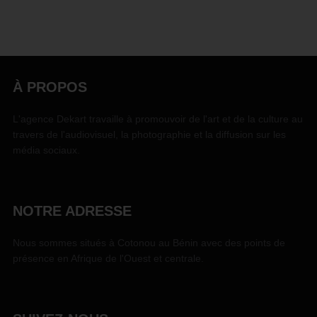
À PROPOS
L'agence Dekart travaille à promouvoir de l'art et de la culture au
travers de l'audiovisuel, la photographie et la diffusion sur les
média sociaux.
NOTRE ADRESSE
Nous sommes situés à Cotonou au Bénin avec des points de
présence en Afrique de l'Ouest et centrale.