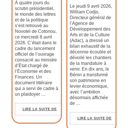
À quatre jours du
Le jeudi 9 avril 2026,
scrutin présidentiel,
William Codjo,
le monde des lettres
Directeur général de
et de la politique
l’Agence de
s’est retrouvé au
Développement des
Novotel de Cotonou,
Arts et de la Culture
ce mercredi 8 avril
(Adac), a dressé un
2026. C’était dans le
bilan exhaustif de la
cadre du lancement
décennie écoulée et
officiel de l’ouvrage
dévoilé les chantiers
consacré au ministre
de la mandature à
d’État chargé de
venir. En dix ans, le
l’Économie et des
Bénin a transformé
Finances. Un
son patrimoine en
document littéraire
levier économique,
qui a servi de cadre à
avec l’ambition
un plaidoyer …
désormais affichée
de …
LIRE LA SUITE DE
LIRE LA SUITE DE