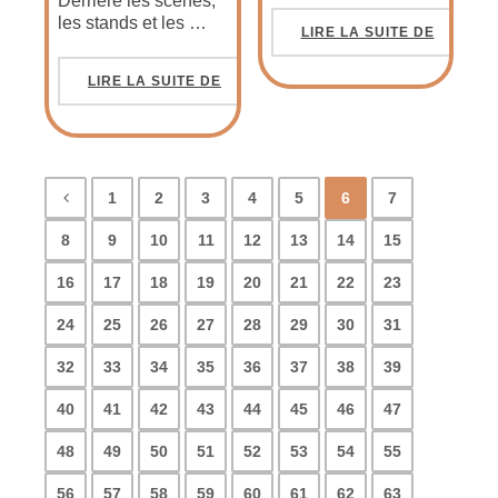
Derrière les scènes,
les stands et les …
LIRE LA SUITE DE
LIRE LA SUITE DE
1
2
3
4
5
6
7
8
9
10
11
12
13
14
15
16
17
18
19
20
21
22
23
24
25
26
27
28
29
30
31
32
33
34
35
36
37
38
39
40
41
42
43
44
45
46
47
48
49
50
51
52
53
54
55
56
57
58
59
60
61
62
63