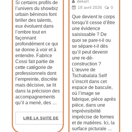
dekart
Si certains profils de
18 avril 2026
0
l’univers du showbiz
urbain béninois font
Que devient le corps
briller des talents,
lorsqu’il cesse d’être
eux évoluent dans
une évidence
l’ombre tout en
saisissable ? De
façonnant
quoi se pare-t-il ou
profondément ce qui
se sépare-t-il dès
se donne à voir et à
qu’il peut devenir
entendre. Fabrice
une re-dé-
Cossi fait partie de
construction ?
cette catégorie de
L’œuvre de
professionnels dont
Tschabalala Self
l’empreinte, discrète
s’inscrit dans cet
mais décisive, se lit
espace de bascule,
dans la précision des
où l’image se
accompagnements
fabrique, pièce après
qu’il a mené, des …
pièce, dans une
imprévisibilité
imprécise de formes
LIRE LA SUITE DE
et de matières. Ici, la
surface picturale …