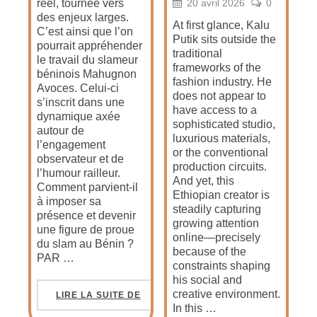
20 avril 2026
0
réel, tournée vers
des enjeux larges.
At first glance, Kalu
C’est ainsi que l’on
Putik sits outside the
pourrait appréhender
traditional
le travail du slameur
frameworks of the
béninois Mahugnon
fashion industry. He
Avoces. Celui-ci
does not appear to
s’inscrit dans une
have access to a
dynamique axée
sophisticated studio,
autour de
luxurious materials,
l’engagement
or the conventional
observateur et de
production circuits.
l’humour railleur.
And yet, this
Comment parvient-il
Ethiopian creator is
à imposer sa
steadily capturing
présence et devenir
growing attention
une figure de proue
online—precisely
du slam au Bénin ?
because of the
PAR …
constraints shaping
his social and
creative environment.
LIRE LA SUITE DE
In this …