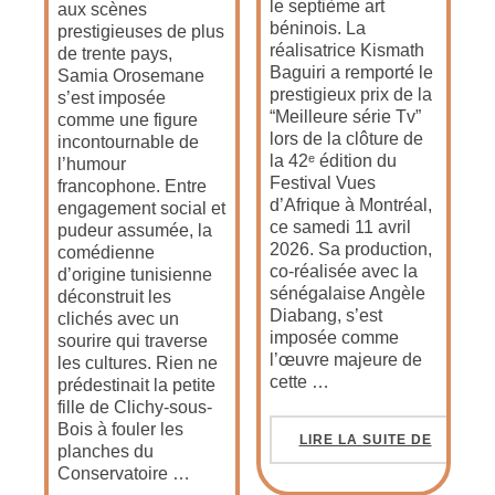
le septième art
aux scènes
béninois. La
prestigieuses de plus
réalisatrice Kismath
de trente pays,
Baguiri a remporté le
Samia Orosemane
prestigieux prix de la
s’est imposée
“Meilleure série Tv”
comme une figure
lors de la clôture de
incontournable de
la 42ᵉ édition du
l’humour
Festival Vues
francophone. Entre
d’Afrique à Montréal,
engagement social et
ce samedi 11 avril
pudeur assumée, la
2026. Sa production,
comédienne
co-réalisée avec la
d’origine tunisienne
sénégalaise Angèle
déconstruit les
Diabang, s’est
clichés avec un
imposée comme
sourire qui traverse
l’œuvre majeure de
les cultures. Rien ne
cette …
prédestinait la petite
fille de Clichy-sous-
Bois à fouler les
LIRE LA SUITE DE
planches du
Conservatoire …