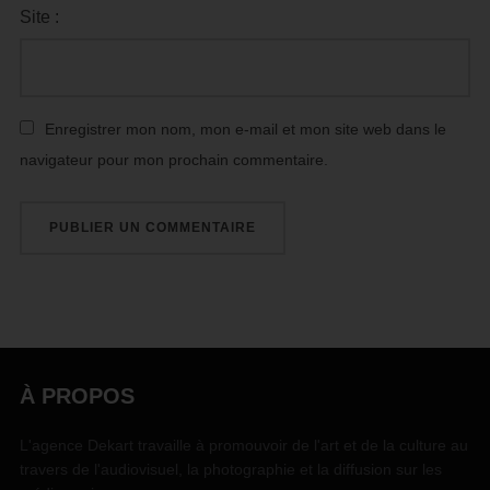
Site :
Enregistrer mon nom, mon e-mail et mon site web dans le
navigateur pour mon prochain commentaire.
À PROPOS
L'agence Dekart travaille à promouvoir de l'art et de la culture au
travers de l'audiovisuel, la photographie et la diffusion sur les