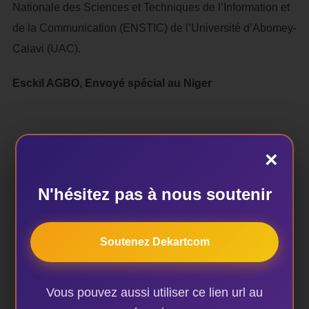
Nationale des Sciences et Techniques de l’Information et
de la Communication (ENSTIC) de l’Université d’Abomey-
Calavi (UAC).
Esckil AGBO, Envoyé spécial au Niger
×
ÉTIQUETTES
N'hésitez pas à nous soutenir
Bénin
,
Esckil AGBO
,
Fespaco 2017
,
Gildas
Dossou
,
Niger
,
Toukountchi Festival de Cinéma 2018
Soutenez Dekartcom
Vous pouvez aussi utiliser ce lien url au