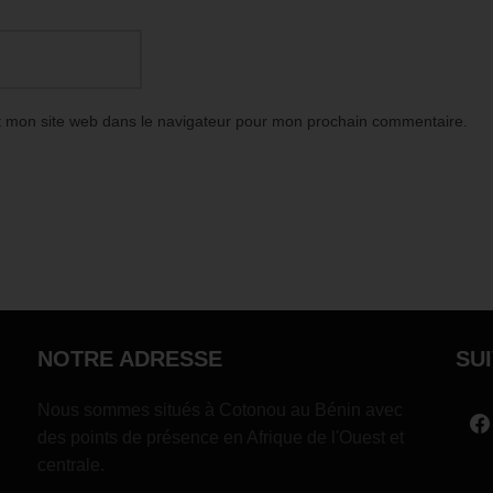
t mon site web dans le navigateur pour mon prochain commentaire.
NOTRE ADRESSE
SU
Nous sommes situés à Cotonou au Bénin avec
des points de présence en Afrique de l'Ouest et
centrale.