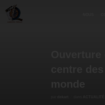
NOUS
C
Ouverture 
centre des 
monde
par
dekart
dans
ACTUALITÉ