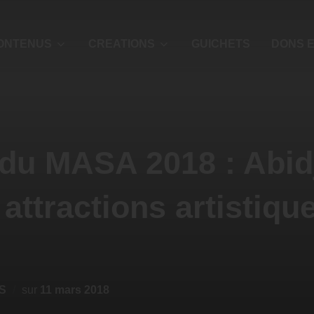
ONTENUS
CREATIONS
GUICHETS
DONS E
du MASA 2018 : Abidj
attractions artistiqu
S
sur
11 mars 2018