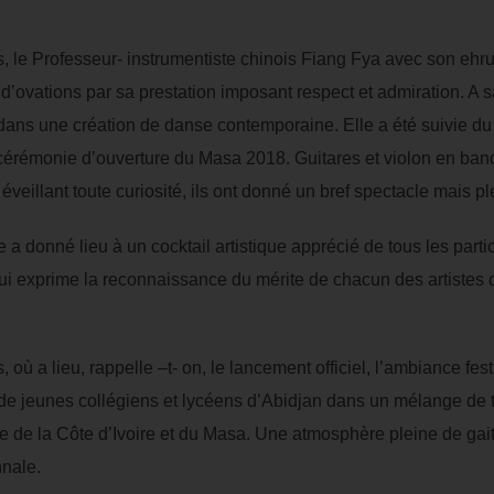
, le Professeur- instrumentiste chinois Fiang Fya avec son ehru,
’ovations par sa prestation imposant respect et admiration. A s
ans une création de danse contemporaine. Elle a été suivie d
la cérémonie d’ouverture du Masa 2018. Guitares et violon en ban
eillant toute curiosité, ils ont donné un bref spectacle mais pl
e a donné lieu à un cocktail artistique apprécié de tous les part
ui exprime la reconnaissance du mérite de chacun des artistes 
 où a lieu, rappelle –t- on, le lancement officiel, l’ambiance fes
e jeunes collégiens et lycéens d’Abidjan dans un mélange de 
ire de la Côte d’Ivoire et du Masa. Une atmosphère pleine de g
nnale.