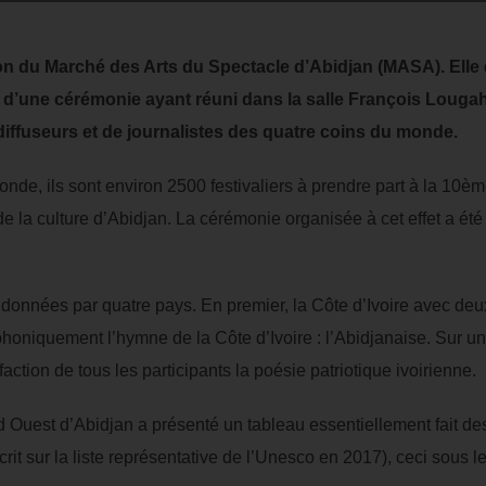
ion du Marché des Arts du Spectacle d’Abidjan (MASA). Elle e
d’une cérémonie ayant réuni dans la salle François Lougah 
 diffuseurs et de journalistes des quatre coins du monde.
nde, ils sont environ 2500 festivaliers à prendre part à la 10
 la culture d’Abidjan. La cérémonie organisée à cet effet a été
t données par quatre pays. En premier, la Côte d’Ivoire avec d
oniquement l’hymne de la Côte d’Ivoire : l’Abidjanaise. Sur un
action de tous les participants la poésie patriotique ivoirienne.
d Ouest d’Abidjan a présenté un tableau essentiellement fait 
scrit sur la liste représentative de l’Unesco en 2017), ceci sous 