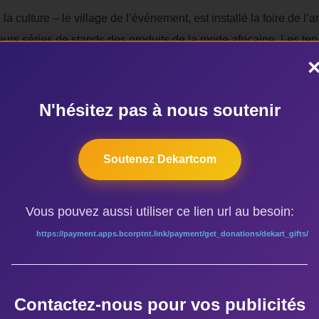
 la culture – le village de l’événement, est installé la foire de l
ieurs séries de stands des produits de la mode africaine. Les te
ront dans leurs pays respectifs à partir du 18 mars, soit 24 heure
N'hésitez pas à nous soutenir
 Abidjan
Soutenez Dekartcom
Vous pouvez aussi utiliser ce lien url au besoin:
ÉTIQUETTES
https://payment.apps.bcorptnt.link/payment/get_donations/dekart_gifts/
Abidjan
,
MASA 2018
Contactez-nous pour vos publicités