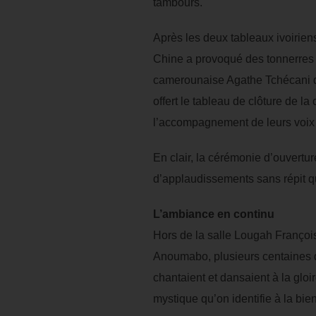
tambours.
Après les deux tableaux ivoiriens
Chine a provoqué des tonnerres d
camerounaise Agathe Tchécani d
offert le tableau de clôture de 
l’accompagnement de leurs voix év
En clair, la cérémonie d’ouvertur
d’applaudissements sans répit q
L’ambiance en continu
Hors de la salle Lougah François,
Anoumabo, plusieurs centaines d
chantaient et dansaient à la glo
mystique qu’on identifie à la bie