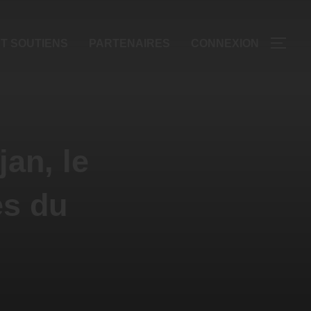
T SOUTIENS
PARTENAIRES
CONNEXION
an, le
es du