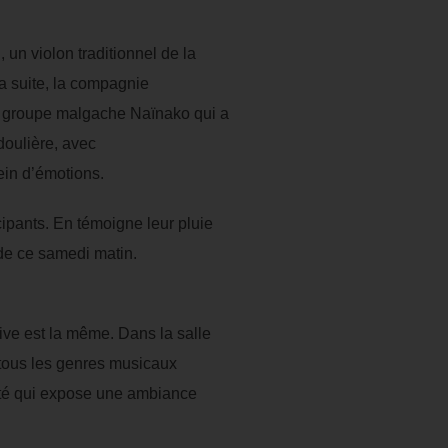
 un violon traditionnel de la
a suite, la compagnie
u groupe malgache Naïnako qui a
doulière, avec
ein d’émotions.
icipants. En témoigne leur pluie
de ce samedi matin.
tive est la même. Dans la salle
tous les genres musicaux
aité qui expose une ambiance