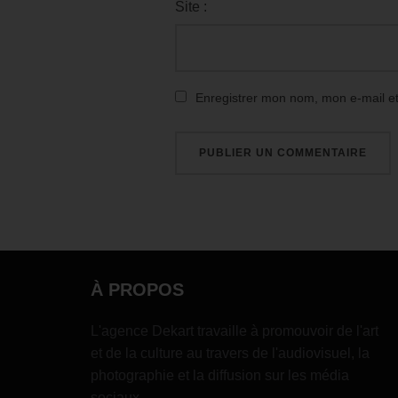
Site :
Enregistrer mon nom, mon e-mail e
À PROPOS
L'agence Dekart travaille à promouvoir de l'art
et de la culture au travers de l'audiovisuel, la
photographie et la diffusion sur les média
sociaux.