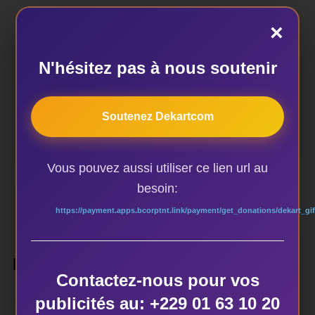
×
AUTEUR DE LA PUBLICATION
N'hésitez pas à nous soutenir
Soutenez Dekartcom
ÉCRIT PAR
dekart
Vous pouvez aussi utiliser ce lien url au
besoin:
https://payment.apps.bcorptnt.link/payment/get_donations/dekart_gif
LAISSER UN COMMENTAIRE
Contactez-nous pour vos
publicités au: +229 01 63 10 20