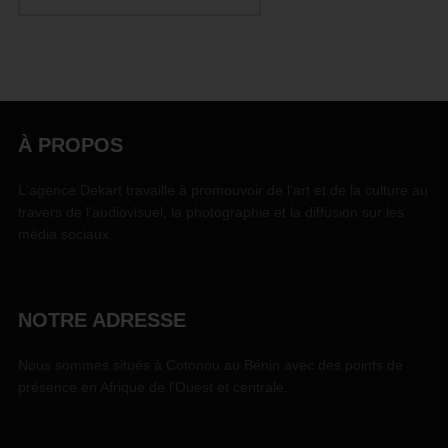
À PROPOS
L'agence Dekart travaille à promouvoir de l'art et de la culture au
travers de l'audiovisuel, la photographie et la diffusion sur les
média sociaux.
NOTRE ADRESSE
Nous sommes situés à Cotonou au Bénin avec des points de
présence en Afrique de l'Ouest et centrale.