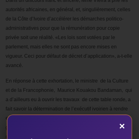
Dans un discours franc et sincère, Mme Vieira a prié les
autorités africaines, en général, et, singulièrement, celles
de la Côte d’Ivoire d’accélérer les démarches politico-
administratives pour que la rémunération pour copie
privée soit une réalité. «Les lois sont votées par le
parlement, mais elles ne sont pas encore mises en
vigueur. Ceci pour défaut de décret d’application», a-t-elle
avancé.
En réponse à cette exhortation, le ministre de la Culture
et de la Francophonie, Maurice Kouakou Bandaman, qui
a d’ailleurs eu à ouvrir les travaux de cette table ronde, a
fait savoir la détermination de l’exécutif ivoirien à rendre
effective la loi sur les droits d’auteur. Pour le
×
gouvernement ivoirien, explique-t-il, «le monde de la
culture est le levier de l’émergence de la Côte d’Ivoire».