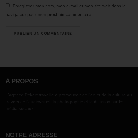
Enregistrer mon nom, mon e-mail et mon site web dans le
navigateur pour mon prochain commentaire.
À PROPOS
L'agence Dekart travaille à promouvoir de l'art et de la culture au
travers de l'audiovisuel, la photographie et la diffusion sur les
média sociaux.
NOTRE ADRESSE