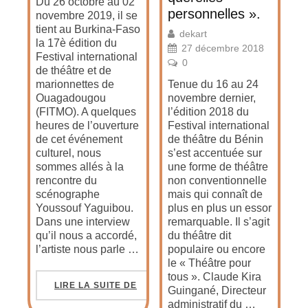
Du 26 octobre au 02
personnelles ».
novembre 2019, il se
tient au Burkina-Faso
dekart
la 17è édition du
27 décembre 2018
Festival international
0
de théâtre et de
marionnettes de
Tenue du 16 au 24
Ouagadougou
novembre dernier,
(FITMO). A quelques
l’édition 2018 du
heures de l’ouverture
Festival international
de cet événement
de théâtre du Bénin
culturel, nous
s’est accentuée sur
sommes allés à la
une forme de théâtre
rencontre du
non conventionnelle
scénographe
mais qui connaît de
Youssouf Yaguibou.
plus en plus un essor
Dans une interview
remarquable. Il s’agit
qu’il nous a accordé,
du théâtre dit
l’artiste nous parle …
populaire ou encore
le « Théâtre pour
tous ». Claude Kira
LIRE LA SUITE DE
Guingané, Directeur
administratif du …