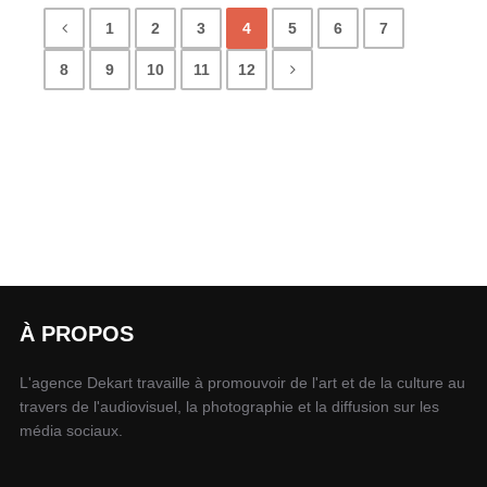
1
2
3
4
5
6
7
8
9
10
11
12
À PROPOS
L'agence Dekart travaille à promouvoir de l'art et de la culture au
travers de l'audiovisuel, la photographie et la diffusion sur les
média sociaux.