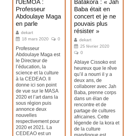
l’UEMOA :
Batàkora : « Jah
Professeur
Baba était en
Abdoulaye Maga
concert et je ne
en parle
pouvais plus
résister »
dekart
18 mars 2020
0
dekart
25 février 2020
Professeur
0
Abdoulaye Maga est
le Directeur de
Ablaye Cissoko est
l’éducation, la
heureux que le rêve
science et la culture
qu’il a nourri il y a
à la CEDEAO. Il
deux ans, de
donne ici son point
collaborer avec Jah
de vue sur le MASA
Baba, prenne corps
2020 et l’art dans la
dans un élan de
sous région puis
rencontre et de
annonce deux
partage de cultures
nouvelles
africaines. Cette
respectivement pour
légende de la kora et
2020 et 2021. La
de la culture
CEDEAO est un
mandingue est