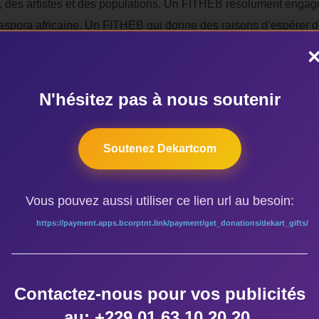
art, des artistes et des populations. Un FITHEB résolument engag
 diaspora africaine. Un FITHEB qui donne des raisons d’espérer 
N'hésitez pas à nous soutenir
Soutenez Dekartcom
ÉTIQUETTES
Vous pouvez aussi utiliser ce lien url au besoin:
https://payment.apps.bcorptnt.link/payment/get_donations/dekart_gifts/
africain
,
Dr Hamadou Mandé
,
Le FITHEB
,
théâtre
,
un patrimoine
Contactez-nous pour vos publicités
au: +229 01 63 10 20 20.
AUTEUR DE LA PUBLICATION