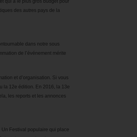
 et qui a le plus gros budget pour
itiques des autres pays de la
ncontournable dans notre sous
ammation de l’événement mérite
ation et d’organisation. Si vous
u la 12e édition. En 2016, la 13e
la, les reports et les annonces
 Un Festival populaire qui place