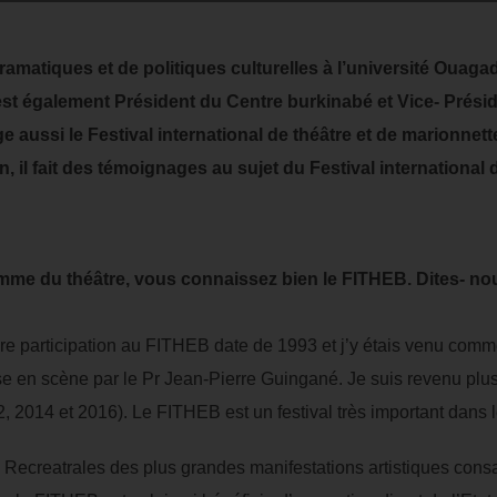
ramatiques et de politiques culturelles à l’université Ouag
également Président du Centre burkinabé et Vice- Présiden
rige aussi le Festival international de théâtre et de marion
n, il fait des témoignages au sujet du Festival international 
mme du théâtre, vous connaissez bien le FITHEB. Dites- nou
 participation au FITHEB date de 1993 et j’y étais venu comm
se en scène par le Pr Jean-Pierre Guingané. Je suis revenu plu
2, 2014 et 2016). Le FITHEB est un festival très important dans l
les Recreatrales des plus grandes manifestations artistiques con