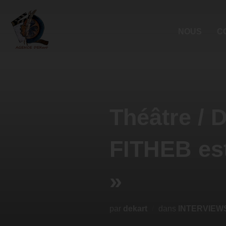
NOUS
C
Théâtre / 
FITHEB est
»
par
dekart
dans
INTERVIEW