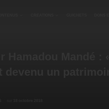
ONTENUS
CREATIONS
GUICHETS
DONS E
Dr Hamadou Mandé : 
 devenu un patrimoin
S
sur
18 octobre 2018