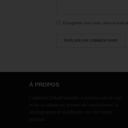
Enregistrer mon nom, mon e-mail e
À PROPOS
L'agence Dekart travaille à promouvoir de l'art
et de la culture au travers de l'audiovisuel, la
photographie et la diffusion sur les média
sociaux.