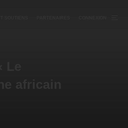
T SOUTIENS
PARTENAIRES
CONNEXION
« Le
e africain