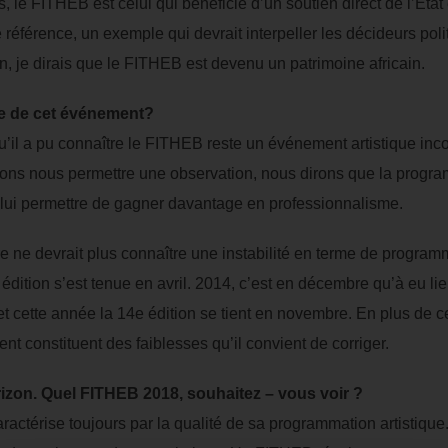
és, le FITHEB est celui qui bénéficie d’un soutien direct de l’Etat
e référence, un exemple qui devrait interpeller les décideurs pol
n, je dirais que le FITHEB est devenu un patrimoine africain.
lle de cet événement?
és qu’il a pu connaître le FITHEB reste un événement artistique i
ons nous permettre une observation, nous dirons que la progr
 lui permettre de gagner davantage en professionnalisme.
ne devrait plus connaître une instabilité en terme de programm
dition s’est tenue en avril. 2014, c’est en décembre qu’à eu lie
t cette année la 14e édition se tient en novembre. En plus de ce
nt constituent des faiblesses qu’il convient de corriger.
rizon. Quel FITHEB 2018, souhaitez – vous voir ?
ctérise toujours par la qualité de sa programmation artistique.