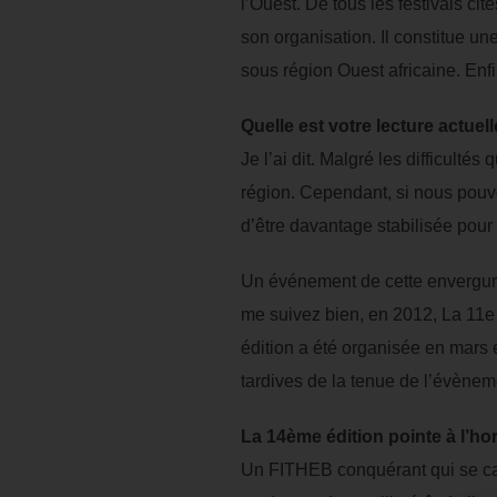
l’Ouest. De tous les festivals cit
son organisation. Il constitue un
sous région Ouest africaine. Enfi
Quelle est votre lecture actue
Je l’ai dit. Malgré les difficult
région. Cependant, si nous pouv
d’être davantage stabilisée pour
Un événement de cette envergure 
me suivez bien, en 2012, La 11e é
édition a été organisée en mars e
tardives de la tenue de l’évèneme
La 14ème édition pointe à l’ho
Un FITHEB conquérant qui se cara