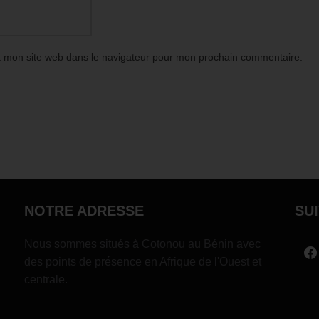
t mon site web dans le navigateur pour mon prochain commentaire.
NOTRE ADRESSE
SU
Nous sommes situés à Cotonou au Bénin avec
des points de présence en Afrique de l'Ouest et
centrale.