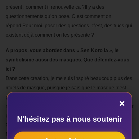
présent ; comment il renouvelle ça ?Il y a des
questionnements qu’on pose. C’est comment on
répond.Pour moi, poser des questions, c’est, des trucs qui
existent déjà comment on les présente ?
A propos, vous abordez dans « Sen Koro la », le
symbolisme aussi des masques. Que défendez-vous
ici ?
Dans cette création, je me suis inspiré beaucoup plus des
rituels de masque, puisque je sais que le masque n’est
pas accessible en Europe. En Europe, quand on parle de
×
masque, on voit seulement les trucs qui sont sculptés pour
plaire aux yeux. Ça, ce n’est pas la fonction du masque.
N'hésitez pas à nous soutenir
Chez nous, ce n’est pas pour admirer. Le masque a des
fonctions beaucoup plus profondes.C’est une divinité, un