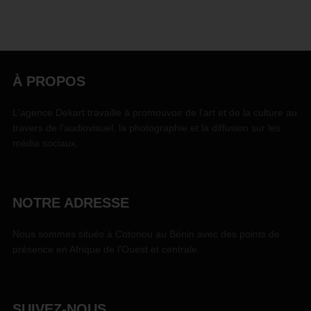
À PROPOS
L'agence Dekart travaille à promouvoir de l'art et de la culture au
travers de l'audiovisuel, la photographie et la diffusion sur les
média sociaux.
NOTRE ADRESSE
Nous sommes situés à Cotonou au Bénin avec des points de
présence en Afrique de l'Ouest et centrale.
SUIVEZ-NOUS