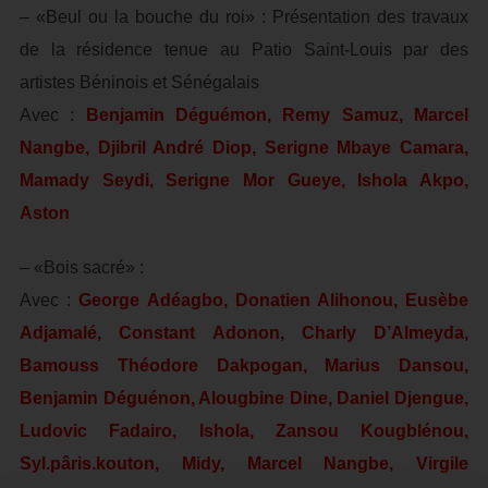
– «Beul ou la bouche du roi» : Présentation des travaux
de la résidence tenue au Patio Saint-Louis par des
artistes Béninois et Sénégalais
Avec :
Benjamin Déguémon, Remy Samuz, Marcel
Nangbe, Djibril André Diop, Serigne Mbaye Camara,
Mamady Seydi, Serigne Mor Gueye, Ishola Akpo,
Aston
– «Bois sacré» :
Avec :
George Adéagbo, Donatien Alihonou, Eusèbe
Adjamalé, Constant Adonon, Charly D’Almeyda,
Bamouss Théodore Dakpogan, Marius Dansou,
Benjamin Déguénon, Alougbine Dine, Daniel Djengue,
Ludovic Fadairo, Ishola, Zansou Kougblénou,
Syl.pâris.kouton, Midy, Marcel Nangbe, Virgile