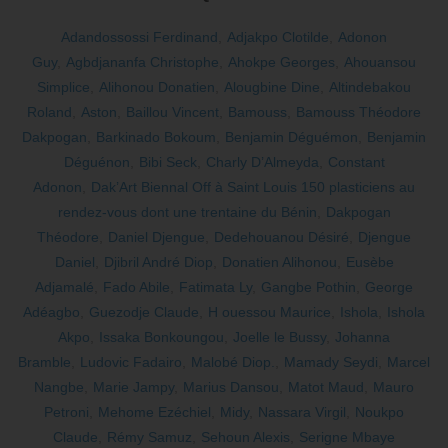
Adandossossi Ferdinand
,
Adjakpo Clotilde
,
Adonon
Guy
,
Agbdjananfa Christophe
,
Ahokpe Georges
,
Ahouansou
Simplice
,
Alihonou Donatien
,
Alougbine Dine
,
Altindebakou
Roland
,
Aston
,
Baillou Vincent
,
Bamouss
,
Bamouss Théodore
Dakpogan
,
Barkinado Bokoum
,
Benjamin Déguémon
,
Benjamin
Déguénon
,
Bibi Seck
,
Charly D’Almeyda
,
Constant
Adonon
,
Dak’Art Biennal Off à Saint Louis 150 plasticiens au
rendez-vous dont une trentaine du Bénin
,
Dakpogan
Théodore
,
Daniel Djengue
,
Dedehouanou Désiré
,
Djengue
Daniel
,
Djibril André Diop
,
Donatien Alihonou
,
Eusèbe
Adjamalé
,
Fado Abile
,
Fatimata Ly
,
Gangbe Pothin
,
George
Adéagbo
,
Guezodje Claude
,
H ouessou Maurice
,
Ishola
,
Ishola
Akpo
,
Issaka Bonkoungou
,
Joelle le Bussy
,
Johanna
Bramble
,
Ludovic Fadairo
,
Malobé Diop.
,
Mamady Seydi
,
Marcel
Nangbe
,
Marie Jampy
,
Marius Dansou
,
Matot Maud
,
Mauro
Petroni
,
Mehome Ezéchiel
,
Midy
,
Nassara Virgil
,
Noukpo
Claude
,
Rémy Samuz
,
Sehoun Alexis
,
Serigne Mbaye