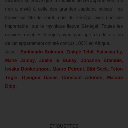
facture. Il se trouve que la situation de cet appartement n’a
rien a envié à celle des grandes capitales puisqu’il se
trouve sur l’ile de Saint-Louis du Sénégal avec une vue
imprenable sur le mythique fleuve Sénégal. Toutes les
oeuvres, meubles et objets ayant participé à la décoration
de cet appartement ont été conçus 100% en Afrique.
Avec :
Barkinado Bokoum, Zinkpé Tchif, Fatimata Ly,
Marie Jampy, Joelle le Bussy, Johanna Bramble,
Issaka Bonkoungou, Mauro Petroni, Bibi Seck, Tetou
Toglo, Djengue Daniel, Constant Adonon, Malobé
Diop.
ÉTIQUETTES