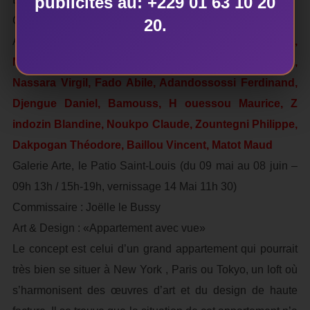
publicités au: +229 01 63 10 20
Commissariat : Délégation Wallonie Bruxelles
20.
Avec :
Alihonou Donatien, Ahouansou Simplice,
Mehome Ezéchiel, Dedehouanou Désiré, Vitou Visaac,
Nassara Virgil, Fado Abile, Adandossossi Ferdinand,
Djengue Daniel, Bamouss, H ouessou Maurice, Z
indozin Blandine, Noukpo Claude, Zountegni Philippe,
Dakpogan Théodore, Baillou Vincent, Matot Maud
Galerie Arte, le Patio Saint-Louis (du 09 mai au 08 juin –
09h 13h / 15h-19h, vernissage 14 Mai 11h 30)
Commissaire : Joëlle le Bussy
Art & Design : «Appartement avec vue»
Le concept est celui d’un grand appartement qui pourrait
très bien se situer à New York , Paris ou Tokyo, un loft où
s’harmonisent des œuvres d’art et du design de haute