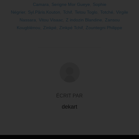
Camara
,
Serigne Mor Gueye
,
Sophie
Négrier
,
Syl.Pâris.Kouton
,
Tchif
,
Tetou Toglo
,
Totché
,
Virgile
Nassara
,
Vitou Visaac
,
Z indozin Blandine
,
Zansou
Kougblénou
,
Zinkpé
,
Zinkpé Tchif
,
Zountegni Philippe
AUTEUR DE LA PUBLICATION
ÉCRIT PAR
dekart