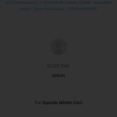
Arts Contemporains
,
la Biennale de Ouidah
,
Ouidah
,
spiritualités
Vodun
,
Totem Afrikaraïbes
,
VODUN HWENDO
AUTEUR DE LA PUBLICATION
ÉCRIT PAR
dekart
Par
Djamille MAMA GAO