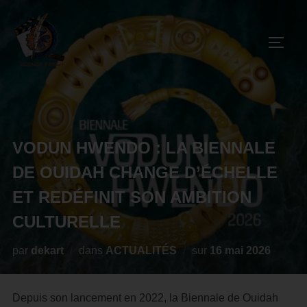
VODUN HWENDO : LA BIENNALE
DE OUIDAH CHANGE D’ÉCHELLE
ET REDÉFINIT SON AMBITION
CULTURELLE
par
dekart
dans
ACTUALITÉS
sur
16 mai 2026
Depuis son lancement en 2022, la Biennale de Ouidah