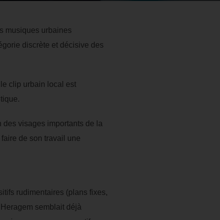
des musiques urbaines
orie discrète et décisive des
e clip urbain local est
tique.
 des visages importants de la
faire de son travail une
ifs rudimentaires (plans fixes,
e Heragem semblait déjà