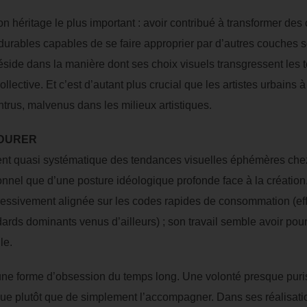
son héritage le plus important : avoir contribué à transformer des
rables capables de se faire approprier par d’autres couches so
réside dans la manière dont ses choix visuels transgressent le
lective. Et c’est d’autant plus crucial que les artistes urbains à
rus, malvenus dans les milieux artistiques.
RDURER
ment quasi systématique des tendances visuelles éphémères ch
nnel que d’une posture idéologique profonde face à la création. 
gressivement alignée sur les codes rapides de consommation (e
dards dominants venus d’ailleurs) ; son travail semble avoir pour
le.
une forme d’obsession du temps long. Une volonté presque puri
ue plutôt que de simplement l’accompagner. Dans ses réalisatio