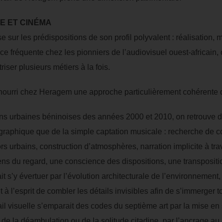
E ET CINÉMA
sur les prédispositions de son profil polyvalent : réalisation, 
ce fréquente chez les pionniers de l’audiovisuel ouest-africain,
iser plusieurs métiers à la fois.
nourri chez Heragem une approche particulièrement cohérente 
ns urbaines béninoises des années 2000 et 2010, on retrouve de
aphique que de la simple captation musicale : recherche de com
s urbains, construction d’atmosphères, narration implicite à tra
 sens du regard, une conscience des dispositions, une transposit
 s’y évertuer par l’évolution architecturale de l’environnement,
 à l’esprit de combler les détails invisibles afin de s’immerger t
ail visuelle s’emparait des codes du septième art par la mise en
 de la déambulation ou de la solitude citadine, par l’ancrage a