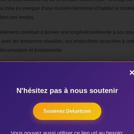
ar la mise en exergue d’une manière béninoise d’habiter la mode
dans ses rendus.
iablement contribué à donner une longévité pertinente à ses œu
t avec les tendances visuelles, ses productions associées à ce
 documentaire et émotionnelle.
N'hésitez pas à nous soutenir
Soutenez Dekartcom
Vous pouvez aussi utiliser ce lien url au besoin: