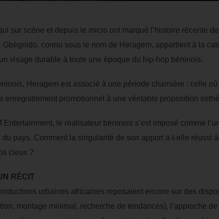
qui sur scène et depuis le micro ont marqué l’histoire récente 
Gbègnido, connu sous le nom de Heragem, appartient à la catég
 un visage durable à toute une époque du hip-hop béninois.
ninois, Heragem est associé à une période charnière : celle où l
 enregistrement promotionnel à une véritable proposition esthé
Entertainment, le réalisateur béninois s’est imposé comme l’un
du pays. Comment la singularité de son apport a-t-elle réussi à 
os cieux ?
UN RÉCIT
uctions urbaines africaines reposaient encore sur des disposit
tion, montage minimal, recherche de tendances), l’approche d