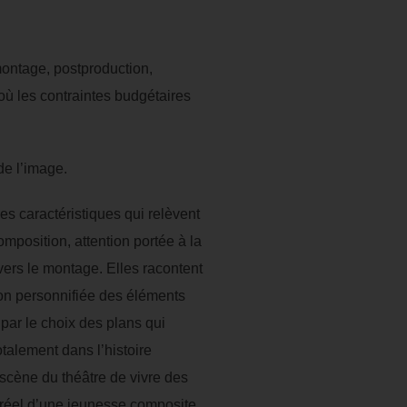
montage, postproduction,
 où les contraintes budgétaires
de l’image.
s caractéristiques qui relèvent
position, attention portée à la
vers le montage. Elles racontent
ion personnifiée des éléments
 par le choix des plans qui
otalement dans l’histoire
 scène du théâtre de vivre des
u réel d’une jeunesse composite