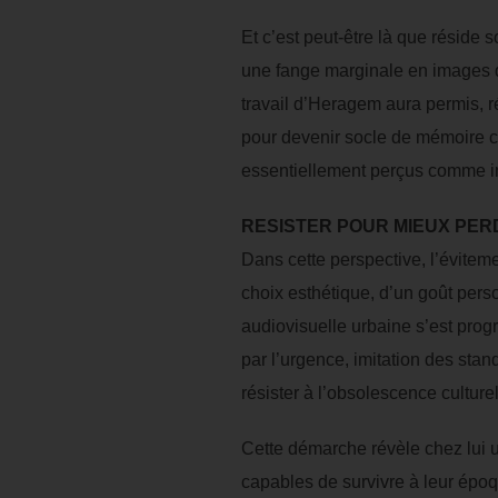
Et c’est peut-être là que réside 
une fange marginale en images du
travail d’Heragem aura permis, 
pour devenir socle de mémoire col
essentiellement perçus comme int
RESISTER POUR MIEUX PE
Dans cette perspective, l’évite
choix esthétique, d’un goût perso
audiovisuelle urbaine s’est pro
par l’urgence, imitation des stan
résister à l’obsolescence culturel
Cette démarche révèle chez lui 
capables de survivre à leur époq