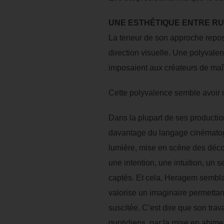
UNE ESTHÉTIQUE ENTRE RU
La teneur de son approche repose 
direction visuelle. Une polyvalen
imposaient aux créateurs de maîtr
Cette polyvalence semble avoir 
Dans la plupart de ses productio
davantage du langage cinématogr
lumière, mise en scène des décor
une intention, une intuition, un
captés. Et cela, Heragem semblait
valorise un imaginaire permettant
suscitée. C’est dire que son trav
quotidiens, par la mise en abime