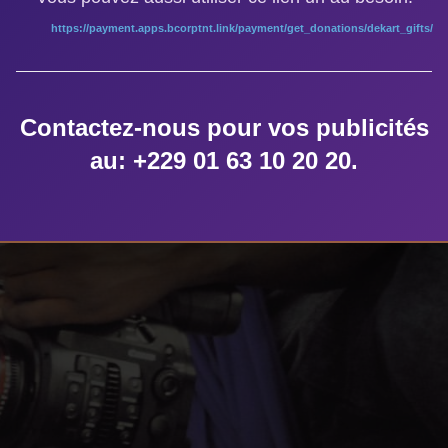
https://payment.apps.bcorptnt.link/payment/get_donations/dekart_gifts/
Contactez-nous pour vos publicités
au: +229 01 63 10 20 20.