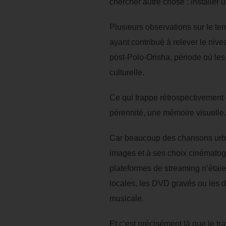
chercher autre chose : installer
Plusieurs observations sur le te
ayant contribué à relever le nive
post-Polo-Orisha, période où les
culturelle.
Ce qui frappe rétrospectivement 
pérennité, une mémoire visuelle.
Car beaucoup des chansons urbai
images et à ses choix cinémato
plateformes de streaming n’étaie
locales, les DVD gravés ou les di
musicale.
Et c’est précisément là que le t