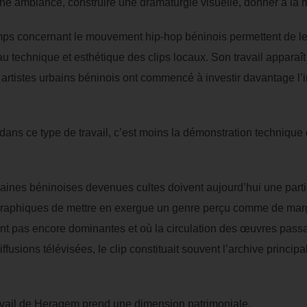
 une ambiance, construire une dramaturgie visuelle, donner à la 
mps concernant le mouvement hip-hop béninois permettent de le c
au technique et esthétique des clips locaux. Son travail apparaît 
 artistes urbains béninois ont commencé à investir davantage l’
dans ce type de travail, c’est moins la démonstration technique
nes béninoises devenues cultes doivent aujourd’hui une partie
graphiques de mettre en exergue un genre perçu comme de marg
nt pas encore dominantes et où la circulation des œuvres passa
ffusions télévisées, le clip constituait souvent l’archive princip
ravail de Heragem prend une dimension patrimoniale.