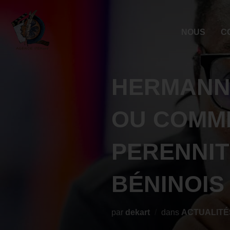
NOUS
C
HERMANN
OU COMME
PERENNIT
BÉNINOIS
par
dekart
dans
ACTUALITÉ