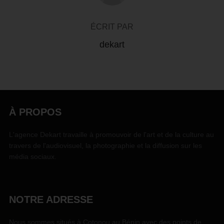
ÉCRIT PAR
dekart
À PROPOS
L'agence Dekart travaille à promouvoir de l'art et de la culture au
travers de l'audiovisuel, la photographie et la diffusion sur les
média sociaux.
NOTRE ADRESSE
Nous sommes situés à Cotonou au Bénin avec des points de