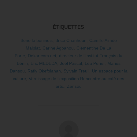
ÉTIQUETTES
Beno le béninois
,
Brice Chanhoun
,
Camille Aimée
Malplat
,
Carine Agbanou
,
Clémentine De La
Porte
,
Dekartcom.net
,
directeur de l’Institut Français du
Bénin
,
Eric MEDEDA
,
Joël Pascal
,
Léa Perier
,
Marius
Dansou
,
Rafiy Okefolahan
,
Sylvain Treuil
,
Un espace pour la
culture
,
Vernissage de l’exposition Rencontre au café des
arts.
,
Zansou
AUTEUR DE LA PUBLICATION