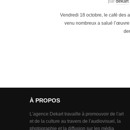
par
dekart
Vendredi 18 octobre, le café des ar
venu nombreux a salué l’œuvre d
der
À PROPOS
L'agence Dekart travaille à promouvoir de l'art
et de la culture au travers de l'audiovisuel, la
photographie et la diffusion sur les média