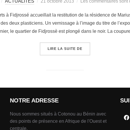
ACTUALITÉS
21 octobre 2013
Les commentaires sont 
ts à Fidjrossé accueillait la restitution de la résidence de Mar
es deux plasticiens. Un vernissage à l’image du titre de l’expos
nier, le quartier de Fidjrossè est plongé dans le noir. La coupu
LIRE LA SUITE DE
NOTRE ADRESSE
SU
Nous sommes situés à Cotonou au Bénin avec
des points de présence en Afrique de l'Ouest et
centrale.