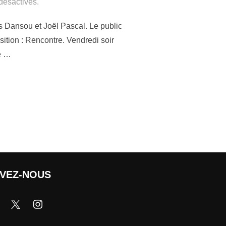
désactivés.
ius Dansou et Joël Pascal. Le public
ition : Rencontre. Vendredi soir
re …
IVEZ-NOUS