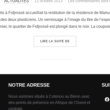
ACTUALITÉS
21 octobre 2013
Les commentaires sont 
ts à Fidjrossé accueillait la restitution de la résidence de Mar
es deux plasticiens. Un vernissage à l’image du titre de l’expos
nier, le quartier de Fidjrossè est plongé dans le noir. La coupu
LIRE LA SUITE DE
NOTRE ADRESSE
SU
Nous sommes situés à Cotonou au Bénin avec
des points de présence en Afrique de l'Ouest et
centrale.