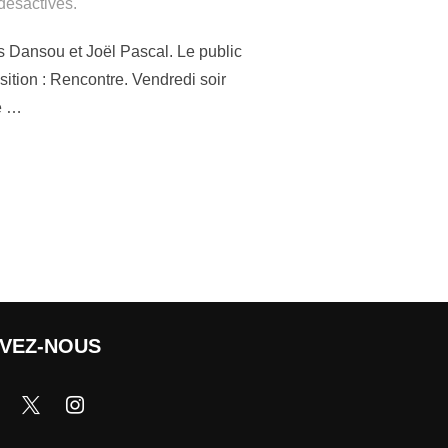
désactivés.
ius Dansou et Joël Pascal. Le public
ition : Rencontre. Vendredi soir
re …
IVEZ-NOUS