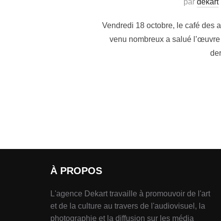
par
dekart
Vendredi 18 octobre, le café des ar
venu nombreux a salué l’œuvre d
der
À PROPOS
L'agence Dekart travaille à promouvoir de l'art
et de la culture au travers de l'audiovisuel, la
photographie et la diffusion sur les média