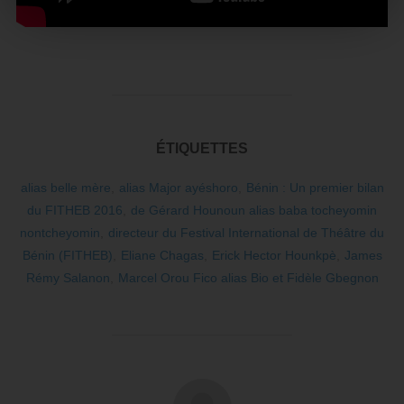
ÉTIQUETTES
alias belle mère
,
alias Major ayéshoro
,
Bénin : Un premier bilan
du FITHEB 2016
,
de Gérard Hounoun alias baba tocheyomin
nontcheyomin
,
directeur du Festival International de Théâtre du
Bénin (FITHEB)
,
Eliane Chagas
,
Erick Hector Hounkpè
,
James
Rémy Salanon
,
Marcel Orou Fico alias Bio et Fidèle Gbegnon
AUTEUR DE LA PUBLICATION