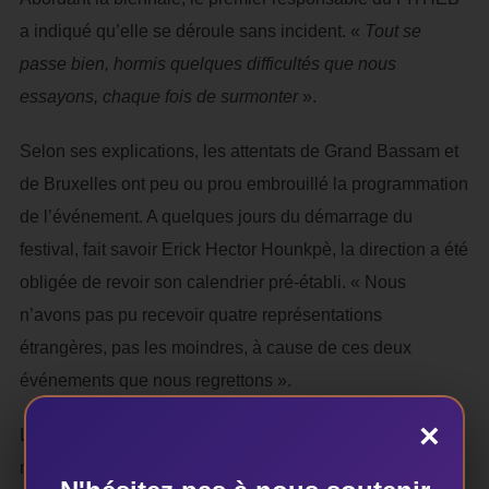
a indiqué qu’elle se déroule sans incident. «
Tout se
passe bien, hormis quelques difficultés que nous
essayons, chaque fois de surmonter
».
Selon ses explications, les attentats de Grand Bassam et
de Bruxelles ont peu ou prou embrouillé la programmation
de l’événement. A quelques jours du démarrage du
festival, fait savoir Erick Hector Hounkpè, la direction a été
obligée de revoir son calendrier pré-établi. « Nous
n’avons pas pu recevoir quatre représentations
étrangères, pas les moindres, à cause de ces deux
événements que nous regrettons ».
×
La célébration de la Journée Mondiale du Théâtre le 27
mars dernier a été également évoquée dans le bilan. La