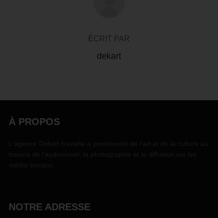
ÉCRIT PAR
dekart
À PROPOS
L'agence Dekart travaille à promouvoir de l'art et de la culture au
travers de l'audiovisuel, la photographie et la diffusion sur les
média sociaux.
NOTRE ADRESSE