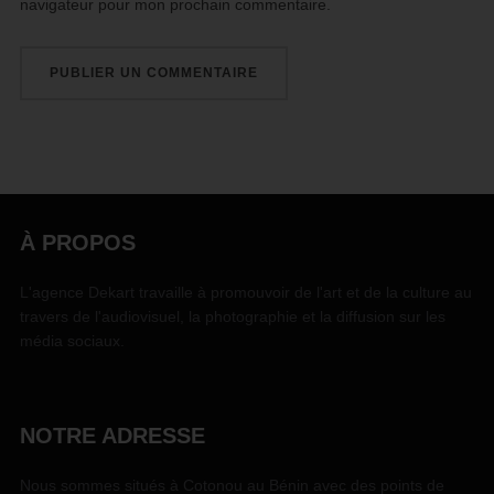
navigateur pour mon prochain commentaire.
À PROPOS
L'agence Dekart travaille à promouvoir de l'art et de la culture au
travers de l'audiovisuel, la photographie et la diffusion sur les
média sociaux.
NOTRE ADRESSE
Nous sommes situés à Cotonou au Bénin avec des points de