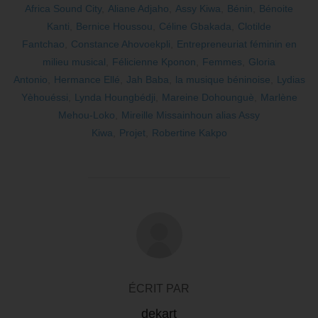
Africa Sound City
,
Aliane Adjaho
,
Assy Kiwa
,
Bénin
,
Bénoite
Kanti
,
Bernice Houssou
,
Céline Gbakada
,
Clotilde
Fantchao
,
Constance Ahovoekpli
,
Entrepreneuriat féminin en
milieu musical
,
Félicienne Kponon
,
Femmes
,
Gloria
Antonio
,
Hermance Ellé
,
Jah Baba
,
la musique béninoise
,
Lydias
Yèhouéssi
,
Lynda Houngbédji
,
Mareine Dohounguè
,
Marlène
Mehou-Loko
,
Mireille Missainhoun alias Assy
Kiwa
,
Projet
,
Robertine Kakpo
AUTEUR DE LA PUBLICATION
ÉCRIT PAR
dekart