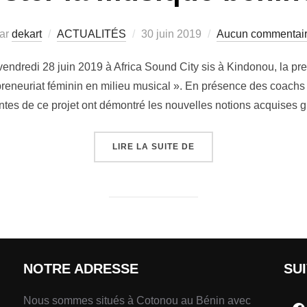
ar
dekart
ACTUALITÉS
30 juin 2019
Aucun commentai
u vendredi 28 juin 2019 à Africa Sound City sis à Kindonou, la p
preneuriat féminin en milieu musical ». En présence des coachs et
antes de ce projet ont démontré les nouvelles notions acquises 
LIRE LA SUITE DE
NOTRE ADRESSE
SU
Nous sommes situés à Cotonou au Bénin avec