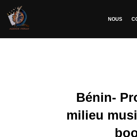
NOUS
C
Bénin- Pr
milieu musi
boo