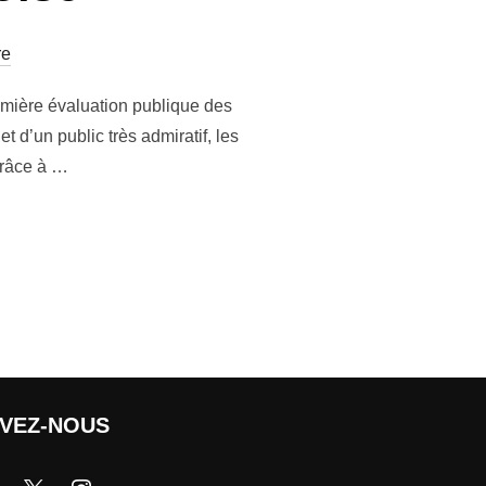
re
remière évaluation publique des
 d’un public très admiratif, les
grâce à …
IVEZ-NOUS