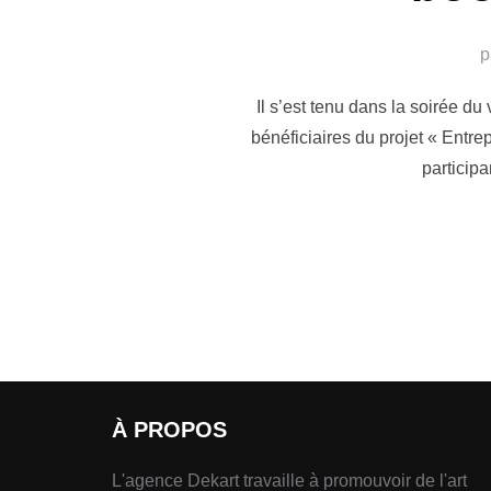
p
Il s’est tenu dans la soirée d
bénéficiaires du projet « Entre
particip
À PROPOS
L'agence Dekart travaille à promouvoir de l'art