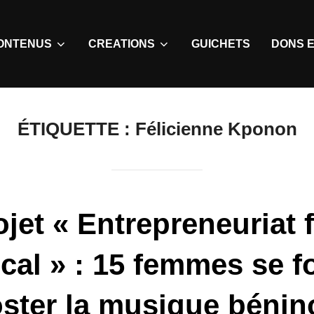
ONTENUS
CREATIONS
GUICHETS
DONS E
ÉTIQUETTE :
Félicienne Kponon
ojet « Entrepreneuriat 
cal » : 15 femmes se 
ster la musique bénin