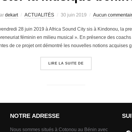
ar
dekart
ACTUALITÉS
30 juin 2019
Aucun commentai
u vendredi 28 juin 2019 à Africa Sound City sis à Kindonou, la p
preneuriat féminin en milieu musical ». En présence des coachs et
antes de ce projet ont démontré les nouvelles notions acquises 
LIRE LA SUITE DE
NOTRE ADRESSE
SU
Nous sommes situés à Cotonou au Bénin avec