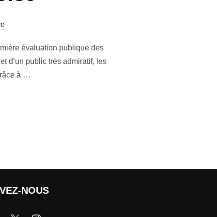
re
remière évaluation publique des
 d’un public très admiratif, les
grâce à …
IVEZ-NOUS