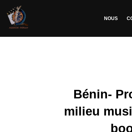
NOUS
C
Bénin- Pr
milieu musi
boo