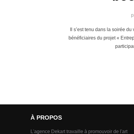
p
Il s’est tenu dans la soirée d
bénéficiaires du projet « Entre
particip
À PROPOS
L'agence Dekart travaille à promouvoir de l'art