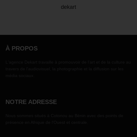
dekart
À PROPOS
L'agence Dekart travaille à promouvoir de l'art et de la culture au
travers de l'audiovisuel, la photographie et la diffusion sur les
média sociaux.
NOTRE ADRESSE
Nous sommes situés à Cotonou au Bénin avec des points de
présence en Afrique de l'Ouest et centrale.