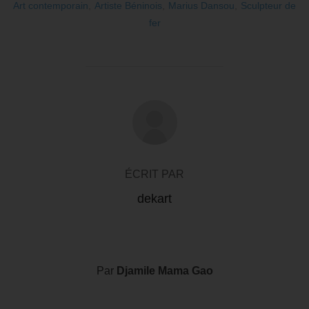
Art contemporain
,
Artiste Béninois
,
Marius Dansou
,
Sculpteur de
fer
AUTEUR DE LA PUBLICATION
ÉCRIT PAR
dekart
Par
Djamile Mama Gao