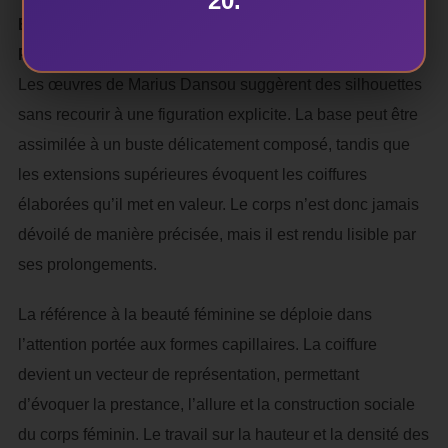
20.
BEAUTÉ FÉMININE ET CONSTRUCTION D’UNE
PRESTANCE
Les œuvres de Marius Dansou suggèrent des silhouettes
sans recourir à une figuration explicite. La base peut être
assimilée à un buste délicatement composé, tandis que
les extensions supérieures évoquent les coiffures
élaborées qu’il met en valeur. Le corps n’est donc jamais
dévoilé de manière précisée, mais il est rendu lisible par
ses prolongements.
La référence à la beauté féminine se déploie dans
l’attention portée aux formes capillaires. La coiffure
devient un vecteur de représentation, permettant
d’évoquer la prestance, l’allure et la construction sociale
du corps féminin. Le travail sur la hauteur et la densité des