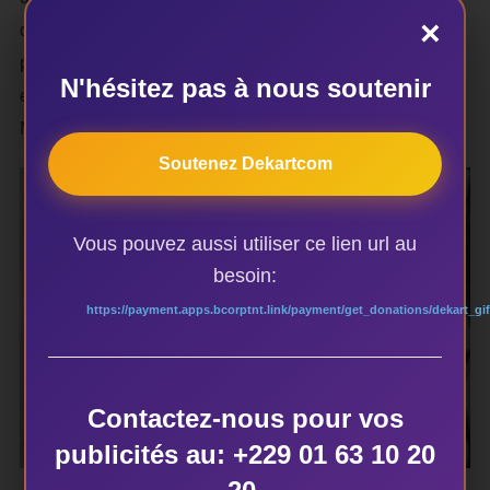
×
d’autant plus interpellant que la tête dans nos traditions
pourrait constituer un point de connexion entre l’individu
N'hésitez pas à nous soutenir
et des forces invisibles. Les structures capillaires chez
Marius Dansou, en s’élevant, prolongent cette vision.
Soutenez Dekartcom
Vous pouvez aussi utiliser ce lien url au
besoin:
https://payment.apps.bcorptnt.link/payment/get_donations/dekart_gif
Contactez-nous pour vos
publicités au: +229 01 63 10 20