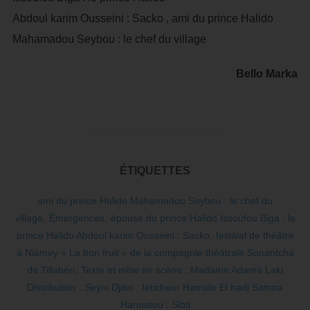
Abdoul karim Ousseini : Sacko , ami du prince Halido
Mahamadou Seybou : le chef du village
Bello Marka
ÉTIQUETTES
ami du prince Halido Mahamadou Seybou : le chef du
village
,
Émergences
,
épouse du prince Halido Issoufou Biga : le
prince Halido Abdoul karim Ousseini : Sacko
,
festival de théâtre
à Niamey « Le bon fruit » de la compagnie théâtrale Sonantcha
de Tillabéri
,
Texte et mise en scène : Madame Adama Laki
Distribution : Seyni Djibo : féticheur Hamido El hadj Samna
Hannatou : Sibti