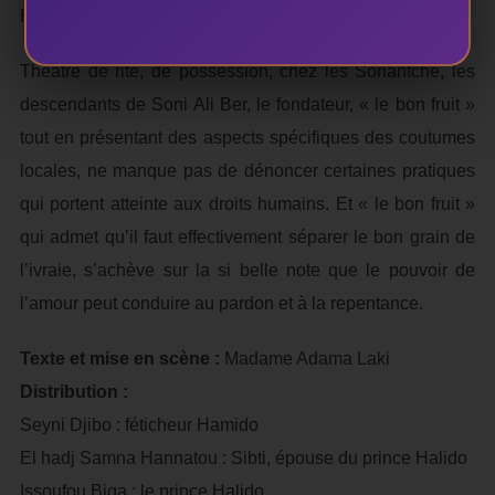
Histoire triste, mais qui finalement finit bien.
Théâtre de rite, de possession, chez les Sonantché, les
descendants de Soni Ali Ber, le fondateur, « le bon fruit »
tout en présentant des aspects spécifiques des coutumes
locales, ne manque pas de dénoncer certaines pratiques
qui portent atteinte aux droits humains. Et « le bon fruit »
qui admet qu’il faut effectivement séparer le bon grain de
l’ivraie, s’achève sur la si belle note que le pouvoir de
l’amour peut conduire au pardon et à la repentance.
Texte et mise en scène :
Madame Adama Laki
Distribution :
Seyni Djibo : féticheur Hamido
El hadj Samna Hannatou : Sibti, épouse du prince Halido
Issoufou Biga : le prince Halido