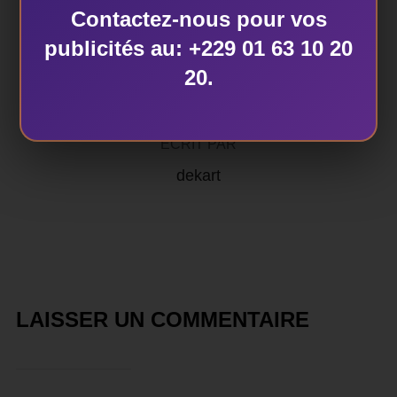
Contactez-nous pour vos
publicités au: +229 01 63 10 20
AUTEUR DE LA PUBLICATION
20.
ÉCRIT PAR
dekart
LAISSER UN COMMENTAIRE