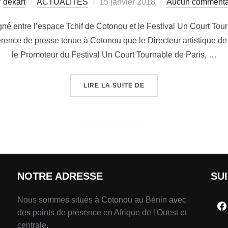
r
dekart
ACTUALITÉS
15 janvier 2018
Aucun commenta
igné entre l’espace Tchif de Cotonou et le Festival Un Court Tour
érence de presse tenue à Cotonou que le Directeur artistique de 
le Promoteur du Festival Un Court Tournable de Paris, …
LIRE LA SUITE DE
NOTRE ADRESSE
SU
Nous sommes situés à Cotonou au Bénin avec
des points de présence en Afrique de l'Ouest et
centrale.