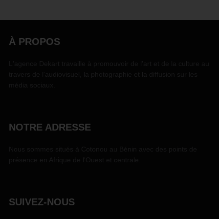
À PROPOS
L'agence Dekart travaille à promouvoir de l'art et de la culture au
travers de l'audiovisuel, la photographie et la diffusion sur les
média sociaux.
NOTRE ADRESSE
Nous sommes situés à Cotonou au Bénin avec des points de
présence en Afrique de l'Ouest et centrale.
SUIVEZ-NOUS