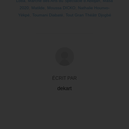
Loba
,
Marché des Arts du Spectacle d’Abidjan
,
Masa
2020
,
Matilde
,
Moussa DICKO
,
Nathalie Hounvo-
Yèkpé
,
Toumani Diabaté
,
Tout Gran Théâtr Djogbé
AUTEUR DE LA PUBLICATION
ÉCRIT PAR
dekart