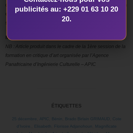
date planétaire, ’’25 décembre’’ nous montre l’être humain
publicités au: +229 01 63 10 20
et ses engagements, l’être humain et ses choix, mais
20.
surtout l’être humain et son environnement.
Magnificate Loba (Stagiaire / Côte d’Ivoire)
NB : Article produit dans le cadre de la 1ère session de la
formation en critique d’art organisée par l’Agence
Panafricaine d’Ingénierie Culturelle – APIC
ÉTIQUETTES
25 décembre
,
APIC
,
Bénin
,
Brado Birlain GRIMAUD
,
Cote
d’Ivoire.
,
Elisabeth
,
Florisse Adjanohoun
,
Magnificate