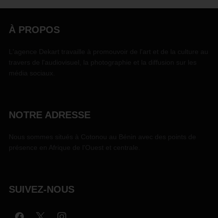
À PROPOS
L'agence Dekart travaille à promouvoir de l'art et de la culture au
travers de l'audiovisuel, la photographie et la diffusion sur les
média sociaux.
NOTRE ADRESSE
Nous sommes situés à Cotonou au Bénin avec des points de
présence en Afrique de l'Ouest et centrale.
SUIVEZ-NOUS